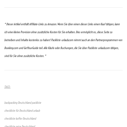
* Dieser Artikel enthält Affiliate-Links zu Amazon. Wenn Sie über einen dieser Links einen Kauf tätigen, kann
ich eine kleine Provision ohne zusätzliche Kosten für Sie erhalten. Dies ermöglicht es, diese Seite zu
betreiben und Inhalte kostenlos zu haben! Packliste-urlaub.com nimmt auch an den Partnerprogrammen von
Booking.com und GetYourGuide teil. Alle Käufe oder Buchungen, die Sie über Packliste-urlaub.com tätigen,
sind für Sie ohne zusätzliche Kosten. *
TAGS:
backpacking Deutschland packliste
checkliste für Deutschland urlaub
checkliste koffer Deutschland
checkliste reise Deutschland