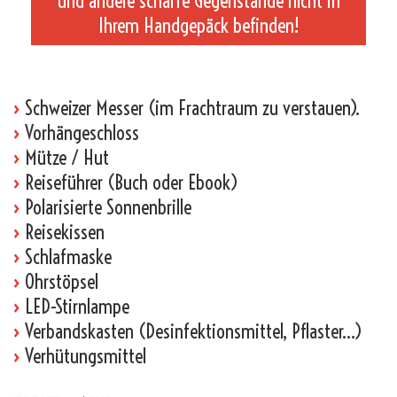
und andere scharfe Gegenstände nicht in
Ihrem Handgepäck befinden!
_
›
Schweizer Messer (im Frachtraum zu verstauen).
›
Vorhängeschloss
›
Mütze / Hut
›
Reiseführer (Buch oder Ebook)
›
Polarisierte Sonnenbrille
›
Reisekissen
›
Schlafmaske
›
Ohrstöpsel
›
LED-Stirnlampe
›
Verbandskasten (Desinfektionsmittel, Pflaster…)
›
Verhütungsmittel