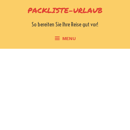
Skip
PACKLISTE-URLAUB
to
content
So bereiten Sie Ihre Reise gut vor!
MENU