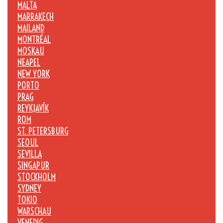
MALTA
MARRAKECH
MAILAND
MONTRÉAL
MOSKAU
NEAPEL
NEW YORK
PORTO
PRAG
REYKJAVÍK
ROM
ST. PETERSBURG
SEOUL
SEVILLA
SINGAPUR
STOCKHOLM
SYDNEY
TOKIO
WARSCHAU
VENEDIG