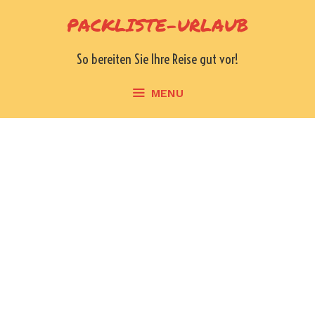
Skip
PACKLISTE-URLAUB
to
content
So bereiten Sie Ihre Reise gut vor!
MENU