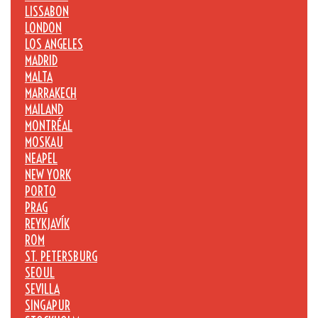
LISSABON
LONDON
LOS ANGELES
MADRID
MALTA
MARRAKECH
MAILAND
MONTRÉAL
MOSKAU
NEAPEL
NEW YORK
PORTO
PRAG
REYKJAVÍK
ROM
ST. PETERSBURG
SEOUL
SEVILLA
SINGAPUR