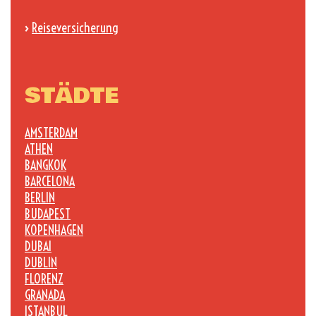
›
Reiseversicherung
STÄDTE
AMSTERDAM
ATHEN
BANGKOK
BARCELONA
BERLIN
BUDAPEST
KOPENHAGEN
DUBAI
DUBLIN
FLORENZ
GRANADA
ISTANBUL