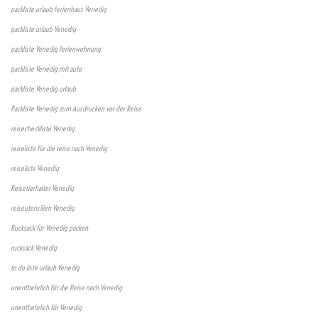
packliste urlaub ferienhaus Venedig
packliste urlaub Venedig
packliste Venedig ferienwohnung
packliste Venedig mit auto
packliste Venedig urlaub
Packliste Venedig zum Ausdrucken vor der Reise
reisecheckliste Venedig
reiseliste für die reise nach Venedig
reiseliste Venedig
Reisetierhalter Venedig
reiseutensilien Venedig
Rucksack für Venedig packen
rucksack Venedig
to do liste urlaub Venedig
unentbehrlich für die Reise nach Venedig
unentbehrlich für Venedig