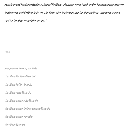
betreiben und Inhalte kostenlos zu haben! Packliste-urlaub.com nimmt auch an den Partnerprogrammen von
Booking.com und GetYourGuide teil. Alle Käufe oder Buchungen, die Sie über Packliste-urlaub.com tätigen,
sind für Sie ohne zusätzliche Kosten. *
TAGS:
backpacking Venedig packliste
checkliste für Venedig urlaub
checkliste koffer Venedig
checkliste reise Venedig
checkliste urlaub auto Venedig
checkliste urlaub ferienwohnung Venedig
checkliste urlaub Venedig
checkliste Venedig