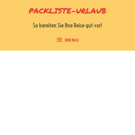
Skip
PACKLISTE-URLAUB
to
content
So bereiten Sie Ihre Reise gut vor!
MENU