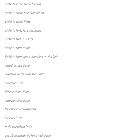
packliste sommerurlaub Porto
packliste urlaub ferienhaus Porto
packliste urlaub Porto
packliste Porto ferienwohnung
packliste Porto mit auto
packliste Porto urlaub
Packliste Porto zum Ausdrucken vor der Reise
reisecheckliste Porto
reiseliste für die reise nach Porto
reiseliste Porto
Reisetierhalter Porto
reiseutensilien Porto
Rucksack für Porto packen
rucksack Porto
to do liste urlaub Porto
unentbehrlich für die Reise nach Porto