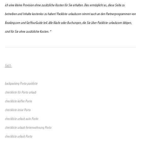
ich eine kleine Provision ohne zusätzliche Kosten für Sie erhalten. Dies ermöglicht es, diese Seite zu
betreiben und Inhalte kostenlos zu haben! Packliste-urlaub.com nimmt auch an den Partnerprogrammen von
Booking.com und GetYourGuide teil. Alle Käufe oder Buchungen, die Sie über Packliste-urlaub.com tätigen,
sind für Sie ohne zusätzliche Kosten. *
TAGS:
backpacking Porto packliste
checkliste für Porto urlaub
checkliste koffer Porto
checkliste reise Porto
checkliste urlaub auto Porto
checkliste urlaub ferienwohnung Porto
checkliste urlaub Porto