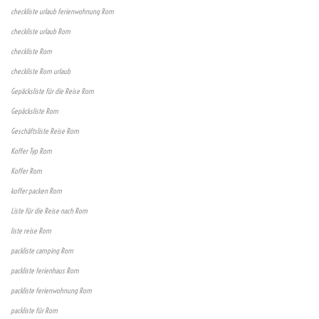
checkliste urlaub ferienwohnung Rom
checkliste urlaub Rom
checkliste Rom
checkliste Rom urlaub
Gepäcksliste für die Reise Rom
Gepäcksliste Rom
Geschäftsliste Reise Rom
Koffer Typ Rom
Koffer Rom
koffer packen Rom
Liste für die Reise nach Rom
liste reise Rom
packliste camping Rom
packliste ferienhaus Rom
packliste ferienwohnung Rom
packliste für Rom