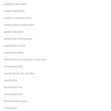
packliste für Rom urlaub
packliste roadtrip Rom
packliste sommerurlaub Rom
packliste urlaub ferienhaus Rom
packliste urlaub Rom
packliste Rom ferienwohnung
packliste Rom mit auto
packliste Rom urlaub
Packliste Rom zum Ausdrucken vor der Reise
reisecheckliste Rom
reiseliste für die reise nach Rom
reiseliste Rom
Reisetierhalter Rom
reiseutensilien Rom
Rucksack für Rom packen
rucksack Rom