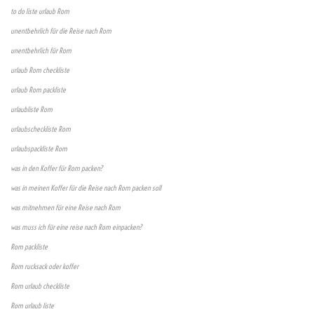
to do liste urlaub Rom
unentbehrlich für die Reise nach Rom
unentbehrlich für Rom
urlaub Rom checkliste
urlaub Rom packliste
urlaubliste Rom
urlaubscheckliste Rom
urlaubspackliste Rom
was in den Koffer für Rom packen?
was in meinen Koffer für die Reise nach Rom packen soll
was mitnehmen für eine Reise nach Rom
was muss ich für eine reise nach Rom einpacken?
Rom packliste
Rom rucksack oder koffer
Rom urlaub checkliste
Rom urlaub liste