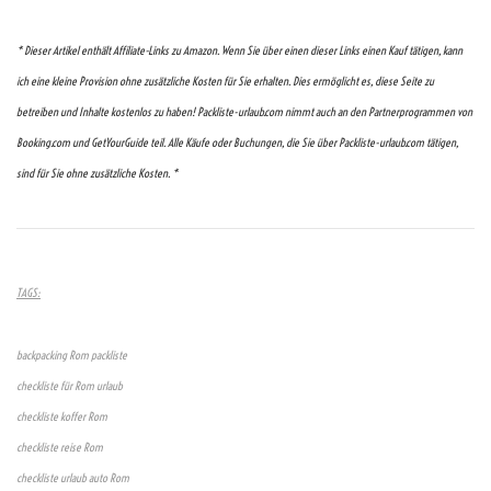
* Dieser Artikel enthält Affiliate-Links zu Amazon. Wenn Sie über einen dieser Links einen Kauf tätigen, kann
ich eine kleine Provision ohne zusätzliche Kosten für Sie erhalten. Dies ermöglicht es, diese Seite zu
betreiben und Inhalte kostenlos zu haben! Packliste-urlaub.com nimmt auch an den Partnerprogrammen von
Booking.com und GetYourGuide teil. Alle Käufe oder Buchungen, die Sie über Packliste-urlaub.com tätigen,
sind für Sie ohne zusätzliche Kosten. *
TAGS:
backpacking Rom packliste
checkliste für Rom urlaub
checkliste koffer Rom
checkliste reise Rom
checkliste urlaub auto Rom