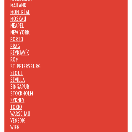
MAILAND
MONTRÉAL
MOSKAU
NEAPEL
NEW YORK
PORTO
PRAG
REYKJAVÍK
ROM
ST. PETERSBURG
SEOUL
SEVILLA
SINGAPUR
STOCKHOLM
SYDNEY
TOKIO
WARSCHAU
VENEDIG
WIEN