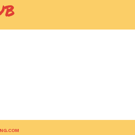
UB
ING.COM