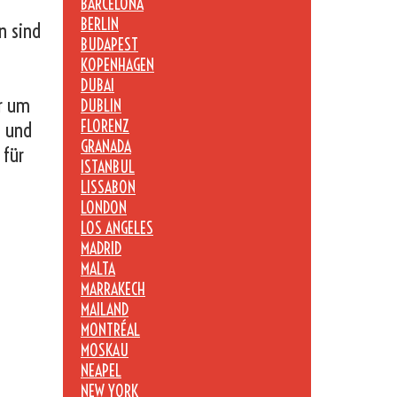
BARCELONA
BERLIN
n sind
BUDAPEST
KOPENHAGEN
DUBAI
er um
DUBLIN
FLORENZ
n und
GRANADA
 für
ISTANBUL
LISSABON
LONDON
LOS ANGELES
MADRID
MALTA
MARRAKECH
MAILAND
MONTRÉAL
MOSKAU
NEAPEL
NEW YORK