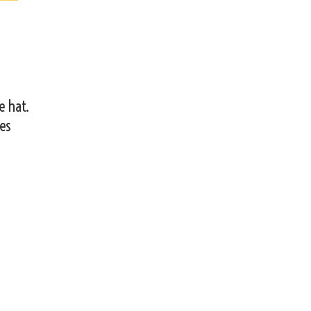
e hat.
 es