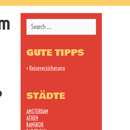
um
Search
for:
GUTE TIPPS
›
Reiseversicherung
?
STÄDTE
AMSTERDAM
ATHEN
BANGKOK