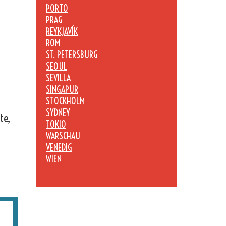
PORTO
PRAG
REYKJAVÍK
ROM
ST. PETERSBURG
SEOUL
SEVILLA
SINGAPUR
STOCKHOLM
SYDNEY
te,
TOKIO
WARSCHAU
VENEDIG
WIEN