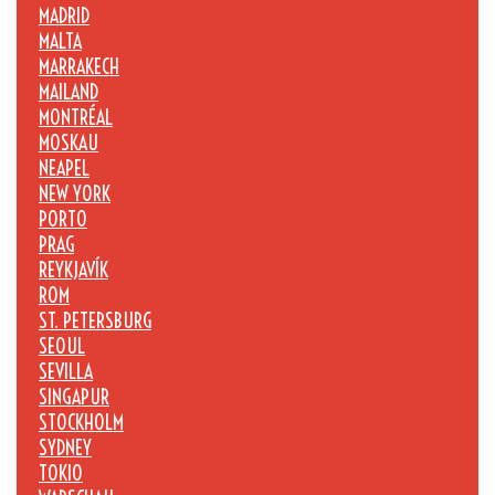
MADRID
MALTA
MARRAKECH
MAILAND
MONTRÉAL
MOSKAU
NEAPEL
NEW YORK
PORTO
PRAG
REYKJAVÍK
ROM
ST. PETERSBURG
SEOUL
SEVILLA
SINGAPUR
STOCKHOLM
SYDNEY
TOKIO