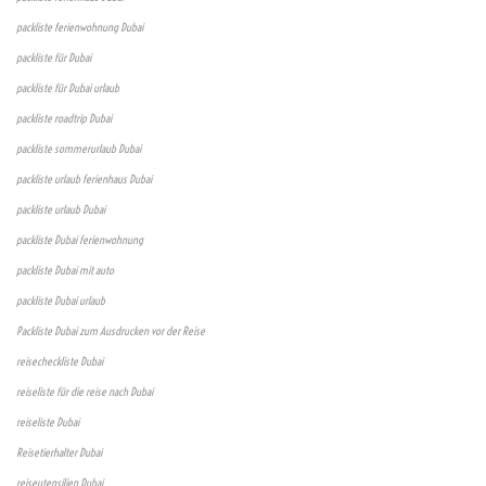
packliste ferienwohnung Dubai
packliste für Dubai
packliste für Dubai urlaub
packliste roadtrip Dubai
packliste sommerurlaub Dubai
packliste urlaub ferienhaus Dubai
packliste urlaub Dubai
packliste Dubai ferienwohnung
packliste Dubai mit auto
packliste Dubai urlaub
Packliste Dubai zum Ausdrucken vor der Reise
reisecheckliste Dubai
reiseliste für die reise nach Dubai
reiseliste Dubai
Reisetierhalter Dubai
reiseutensilien Dubai