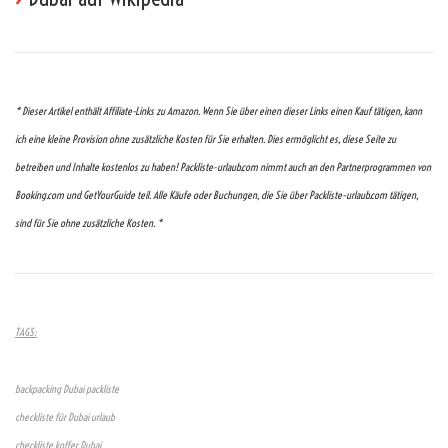
* Dieser Artikel enthält Affiliate-Links zu Amazon. Wenn Sie über einen dieser Links einen Kauf tätigen, kann
ich eine kleine Provision ohne zusätzliche Kosten für Sie erhalten. Dies ermöglicht es, diese Seite zu
betreiben und Inhalte kostenlos zu haben! Packliste-urlaub.com nimmt auch an den Partnerprogrammen von
Booking.com und GetYourGuide teil. Alle Käufe oder Buchungen, die Sie über Packliste-urlaub.com tätigen,
sind für Sie ohne zusätzliche Kosten. *
TAGS:
backpacking Dubai packliste
checkliste für Dubai urlaub
checkliste koffer Dubai