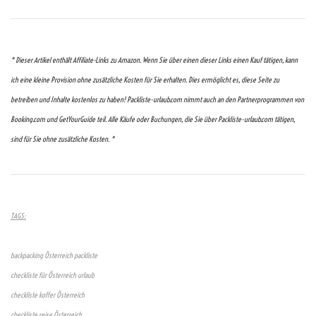
* Dieser Artikel enthält Affiliate-Links zu Amazon. Wenn Sie über einen dieser Links einen Kauf tätigen, kann
ich eine kleine Provision ohne zusätzliche Kosten für Sie erhalten. Dies ermöglicht es, diese Seite zu
betreiben und Inhalte kostenlos zu haben! Packliste-urlaub.com nimmt auch an den Partnerprogrammen von
Booking.com und GetYourGuide teil. Alle Käufe oder Buchungen, die Sie über Packliste-urlaub.com tätigen,
sind für Sie ohne zusätzliche Kosten. *
TAGS:
backpacking Österreich packliste
checkliste für Österreich urlaub
checkliste koffer Österreich
checkliste reise Österreich