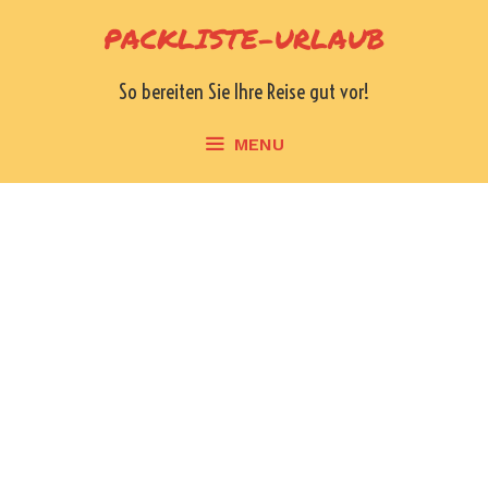
Skip
PACKLISTE-URLAUB
to
content
So bereiten Sie Ihre Reise gut vor!
MENU