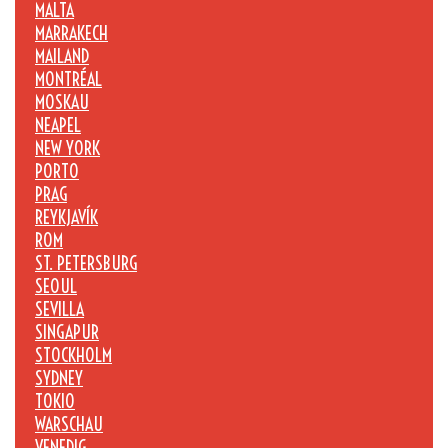
MALTA
MARRAKECH
MAILAND
MONTRÉAL
MOSKAU
NEAPEL
NEW YORK
PORTO
PRAG
REYKJAVÍK
ROM
ST. PETERSBURG
SEOUL
SEVILLA
SINGAPUR
STOCKHOLM
SYDNEY
TOKIO
WARSCHAU
VENEDIG