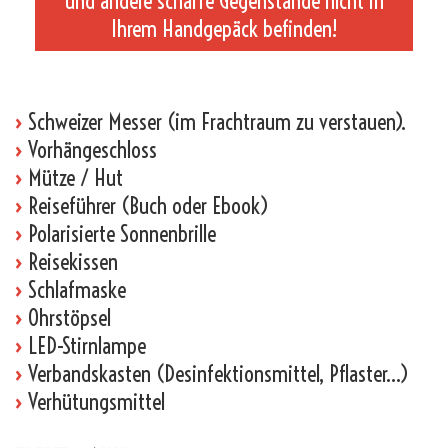
und andere scharfe Gegenstände nicht in
Ihrem Handgepäck befinden!
_
›
Schweizer Messer (im Frachtraum zu verstauen).
›
Vorhängeschloss
›
Mütze / Hut
›
Reiseführer (Buch oder Ebook)
›
Polarisierte Sonnenbrille
›
Reisekissen
›
Schlafmaske
›
Ohrstöpsel
›
LED-Stirnlampe
›
Verbandskasten (Desinfektionsmittel, Pflaster…)
›
Verhütungsmittel