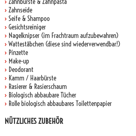
›
Zahnbürste & Zahnpasta
›
Zahnseide
›
Seife & Shampoo
›
Gesichtsreiniger
›
Nagelknipser (im Frachtraum aufzubewahren)
›
Wattestäbchen (diese sind wiederverwendbar!)
›
Pinzette
›
Make-up
›
Deodorant
›
Kamm / Haarbürste
›
Rasierer & Rasierschaum
›
Biologisch abbaubare Tücher
›
Rolle biologisch abbaubares Toilettenpapier
NÜTZLICHES ZUBEHÖR