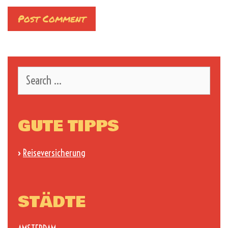
Search
for:
GUTE TIPPS
›
Reiseversicherung
STÄDTE