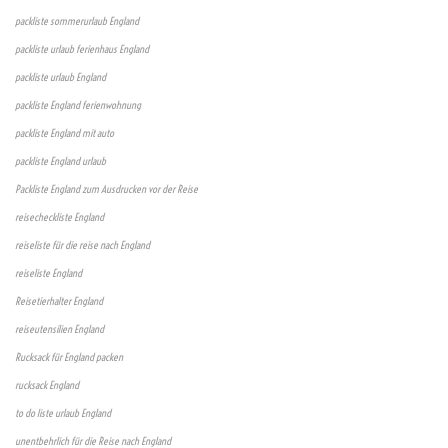
packliste sommerurlaub England
packliste urlaub ferienhaus England
packliste urlaub England
packliste England ferienwohnung
packliste England mit auto
packliste England urlaub
Packliste England zum Ausdrucken vor der Reise
reisecheckliste England
reiseliste für die reise nach England
reiseliste England
Reisetierhalter England
reiseutensilien England
Rucksack für England packen
rucksack England
to do liste urlaub England
unentbehrlich für die Reise nach England