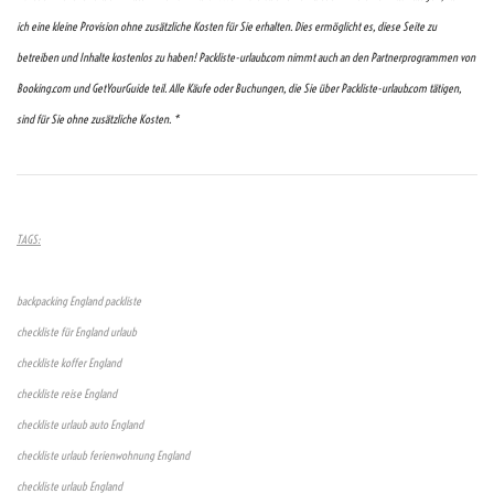
ich eine kleine Provision ohne zusätzliche Kosten für Sie erhalten. Dies ermöglicht es, diese Seite zu
betreiben und Inhalte kostenlos zu haben! Packliste-urlaub.com nimmt auch an den Partnerprogrammen von
Booking.com und GetYourGuide teil. Alle Käufe oder Buchungen, die Sie über Packliste-urlaub.com tätigen,
sind für Sie ohne zusätzliche Kosten. *
TAGS:
backpacking England packliste
checkliste für England urlaub
checkliste koffer England
checkliste reise England
checkliste urlaub auto England
checkliste urlaub ferienwohnung England
checkliste urlaub England