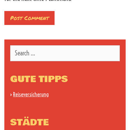
Search
for:
GUTE TIPPS
›
Reiseversicherung
STÄDTE