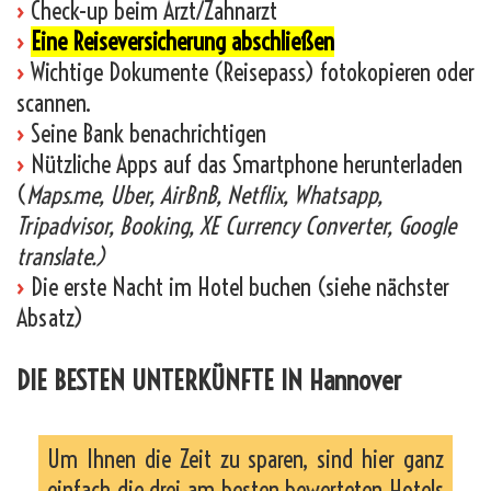
›
Check-up beim Arzt/Zahnarzt
›
Eine Reiseversicherung abschließen
›
Wichtige Dokumente (Reisepass) fotokopieren oder
scannen.
›
Seine Bank benachrichtigen
›
Nützliche Apps auf das Smartphone herunterladen
(
Maps.me, Uber, AirBnB, Netflix, Whatsapp,
Tripadvisor, Booking, XE Currency Converter, Google
translate.)
›
Die erste Nacht im Hotel buchen (siehe nächster
Absatz)
DIE BESTEN UNTERKÜNFTE IN Hannover
Um Ihnen die Zeit zu sparen, sind hier ganz
einfach die drei am besten bewerteten Hotels