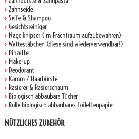
›
Zahnbürste & Zahnpasta
›
Zahnseide
›
Seife & Shampoo
›
Gesichtsreiniger
›
Nagelknipser (im Frachtraum aufzubewahren)
›
Wattestäbchen (diese sind wiederverwendbar!)
›
Pinzette
›
Make-up
›
Deodorant
›
Kamm / Haarbürste
›
Rasierer & Rasierschaum
›
Biologisch abbaubare Tücher
›
Rolle biologisch abbaubares Toilettenpapier
NÜTZLICHES ZUBEHÖR