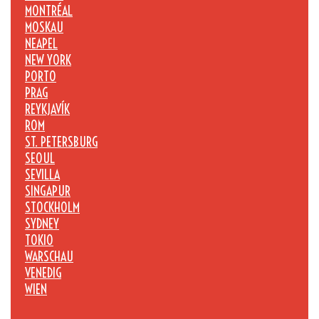
MONTRÉAL
MOSKAU
NEAPEL
NEW YORK
PORTO
PRAG
REYKJAVÍK
ROM
ST. PETERSBURG
SEOUL
SEVILLA
SINGAPUR
STOCKHOLM
SYDNEY
TOKIO
WARSCHAU
VENEDIG
WIEN