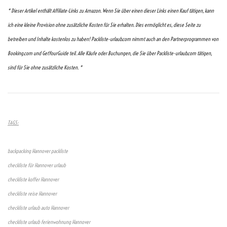
* Dieser Artikel enthält Affiliate-Links zu Amazon. Wenn Sie über einen dieser Links einen Kauf tätigen, kann
ich eine kleine Provision ohne zusätzliche Kosten für Sie erhalten. Dies ermöglicht es, diese Seite zu
betreiben und Inhalte kostenlos zu haben! Packliste-urlaub.com nimmt auch an den Partnerprogrammen von
Booking.com und GetYourGuide teil. Alle Käufe oder Buchungen, die Sie über Packliste-urlaub.com tätigen,
sind für Sie ohne zusätzliche Kosten. *
TAGS:
backpacking Hannover packliste
checkliste für Hannover urlaub
checkliste koffer Hannover
checkliste reise Hannover
checkliste urlaub auto Hannover
checkliste urlaub ferienwohnung Hannover