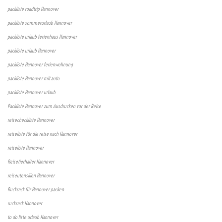
packliste roadtrip Hannover
packliste sommerurlaub Hannover
packliste urlaub ferienhaus Hannover
packliste urlaub Hannover
packliste Hannover ferienwohnung
packliste Hannover mit auto
packliste Hannover urlaub
Packliste Hannover zum Ausdrucken vor der Reise
reisecheckliste Hannover
reiseliste für die reise nach Hannover
reiseliste Hannover
Reisetierhalter Hannover
reiseutensilien Hannover
Rucksack für Hannover packen
rucksack Hannover
to do liste urlaub Hannover