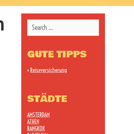
m
Search
for:
GUTE TIPPS
›
Reiseversicherung
STÄDTE
AMSTERDAM
ATHEN
BANGKOK