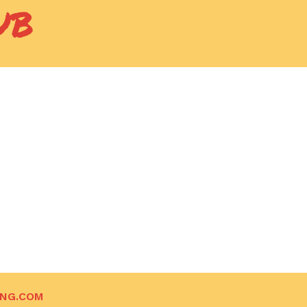
UB
ING.COM