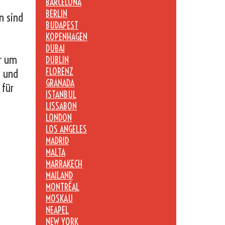
BARCELONA
BERLIN
n sind
BUDAPEST
KOPENHAGEN
DUBAI
er um
DUBLIN
FLORENZ
n und
GRANADA
 für
ISTANBUL
LISSABON
LONDON
LOS ANGELES
MADRID
MALTA
MARRAKECH
MAILAND
MONTRÉAL
MOSKAU
NEAPEL
NEW YORK