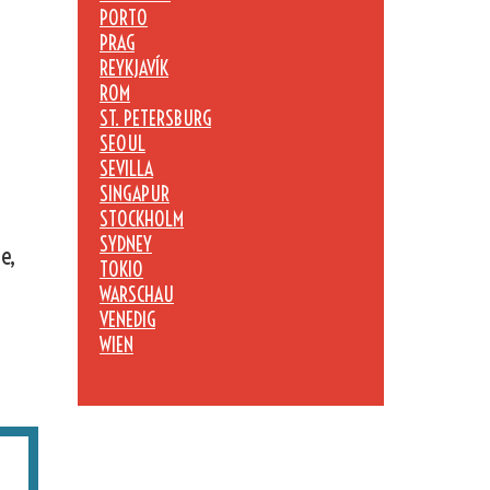
PORTO
PRAG
REYKJAVÍK
ROM
ST. PETERSBURG
SEOUL
SEVILLA
SINGAPUR
STOCKHOLM
SYDNEY
e,
TOKIO
WARSCHAU
VENEDIG
WIEN