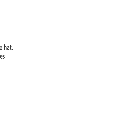
e hat.
 es