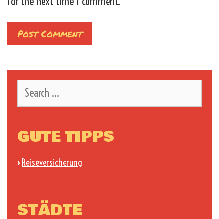
for the next time I comment.
Search
for:
GUTE TIPPS
›
Reiseversicherung
STÄDTE