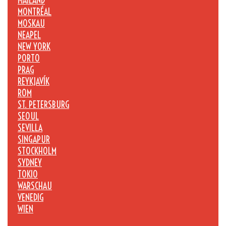
MAILAND
MONTRÉAL
MOSKAU
NEAPEL
NEW YORK
PORTO
PRAG
REYKJAVÍK
ROM
ST. PETERSBURG
SEOUL
SEVILLA
SINGAPUR
STOCKHOLM
SYDNEY
TOKIO
WARSCHAU
VENEDIG
WIEN