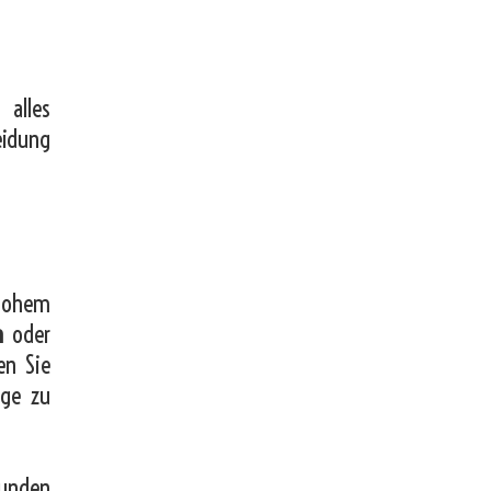
 alles
eidung
hohem
m
oder
en Sie
üge zu
kunden