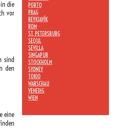
in die
PORTO
ch vor
PRAG
REYKJAVÍK
ROM
ST. PETERSBURG
SEOUL
SEVILLA
SINGAPUR
n sind
STOCKHOLM
in den
SYDNEY
TOKIO
WARSCHAU
VENEDIG
WIEN
e eine
finden