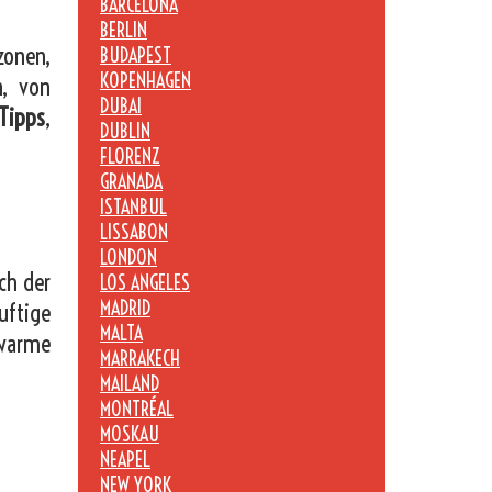
BARCELONA
BERLIN
zonen,
BUDAPEST
KOPENHAGEN
n, von
DUBAI
Tipps
,
DUBLIN
FLORENZ
GRANADA
ISTANBUL
LISSABON
LONDON
ch der
LOS ANGELES
MADRID
uftige
MALTA
 warme
MARRAKECH
MAILAND
MONTRÉAL
MOSKAU
NEAPEL
NEW YORK