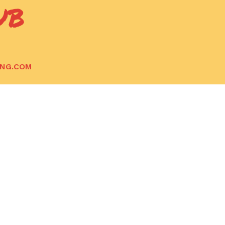
UB
ING.COM