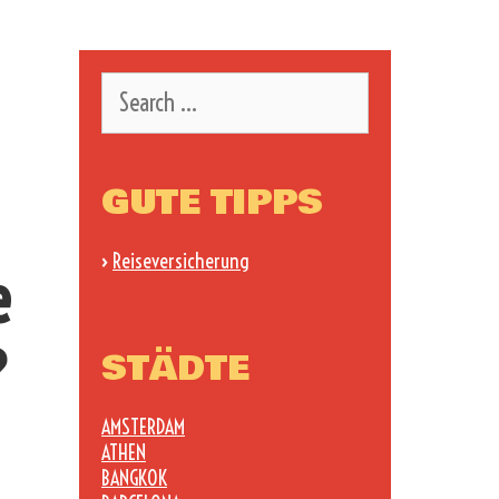
Search
for:
GUTE TIPPS
›
Reiseversicherung
e
?
STÄDTE
AMSTERDAM
ATHEN
BANGKOK