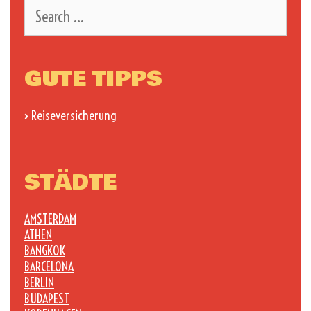
Search
for:
GUTE TIPPS
›
Reiseversicherung
STÄDTE
AMSTERDAM
ATHEN
BANGKOK
BARCELONA
BERLIN
BUDAPEST