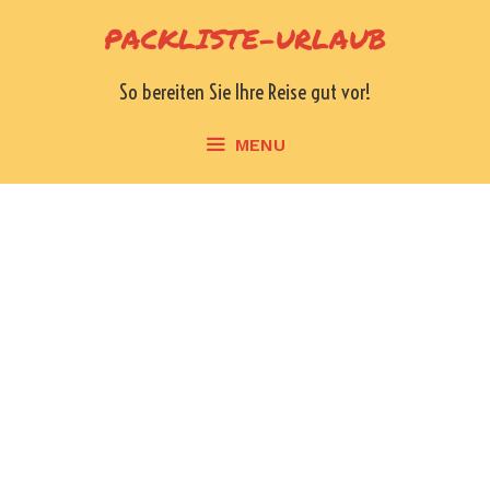
Skip
PACKLISTE-URLAUB
to
content
So bereiten Sie Ihre Reise gut vor!
MENU