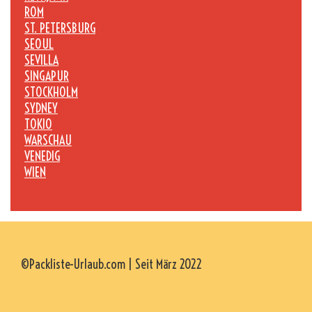
ROM
ST. PETERSBURG
SEOUL
SEVILLA
SINGAPUR
STOCKHOLM
SYDNEY
TOKIO
WARSCHAU
VENEDIG
WIEN
©Packliste-Urlaub.com | Seit März 2022