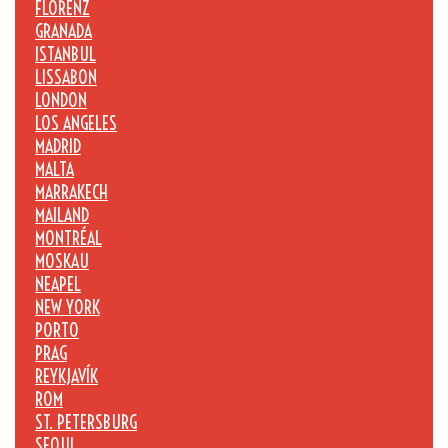
FLORENZ
GRANADA
ISTANBUL
LISSABON
LONDON
LOS ANGELES
MADRID
MALTA
MARRAKECH
MAILAND
MONTRÉAL
MOSKAU
NEAPEL
NEW YORK
PORTO
PRAG
REYKJAVÍK
ROM
ST. PETERSBURG
SEOUL