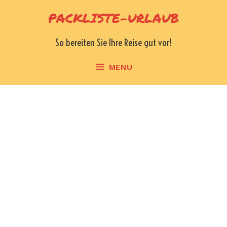
Skip
PACKLISTE-URLAUB
to
content
So bereiten Sie Ihre Reise gut vor!
MENU