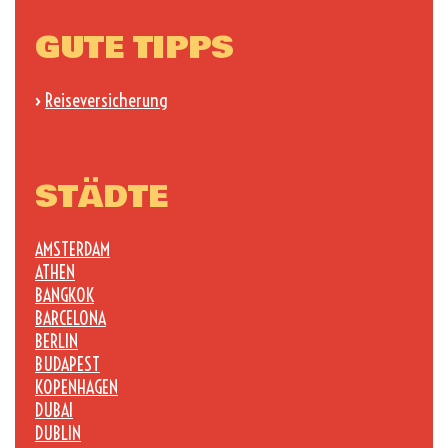
GUTE TIPPS
›
Reiseversicherung
STÄDTE
AMSTERDAM
ATHEN
BANGKOK
BARCELONA
BERLIN
BUDAPEST
KOPENHAGEN
DUBAI
DUBLIN