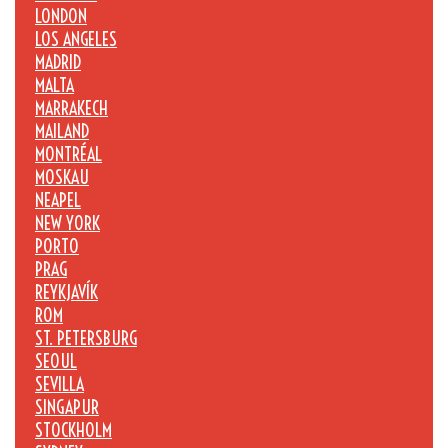
LONDON
LOS ANGELES
MADRID
MALTA
MARRAKECH
MAILAND
MONTRÉAL
MOSKAU
NEAPEL
NEW YORK
PORTO
PRAG
REYKJAVÍK
ROM
ST. PETERSBURG
SEOUL
SEVILLA
SINGAPUR
STOCKHOLM