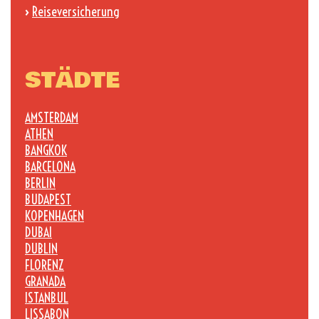
›
Reiseversicherung
STÄDTE
AMSTERDAM
ATHEN
BANGKOK
BARCELONA
BERLIN
BUDAPEST
KOPENHAGEN
DUBAI
DUBLIN
FLORENZ
GRANADA
ISTANBUL
LISSABON