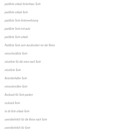
packliste urlaub ferienhaus Turin
packliste urlaub Turin
packliste Turin ferienwohnung
packliste Turin mit auto
packliste Turin urlaub
Packliste Turin zum Ausdrucken vor der Reise
reisecheckliste Turin
reiseliste für die reise nach Turin
reiseliste Turin
Reisetierhalter Turin
reiseutensilien Turin
Rucksack für Turin packen
rucksack Turin
to do liste urlaub Turin
unentbehrlich für die Reise nach Turin
unentbehrlich für Turin