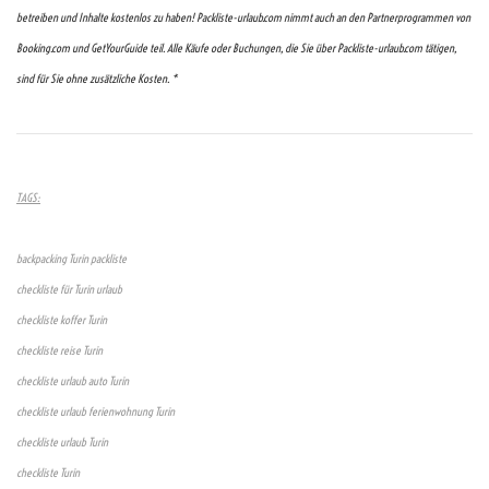
betreiben und Inhalte kostenlos zu haben! Packliste-urlaub.com nimmt auch an den Partnerprogrammen von
Booking.com und GetYourGuide teil. Alle Käufe oder Buchungen, die Sie über Packliste-urlaub.com tätigen,
sind für Sie ohne zusätzliche Kosten. *
TAGS:
backpacking Turin packliste
checkliste für Turin urlaub
checkliste koffer Turin
checkliste reise Turin
checkliste urlaub auto Turin
checkliste urlaub ferienwohnung Turin
checkliste urlaub Turin
checkliste Turin