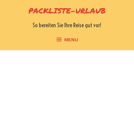
Skip
PACKLISTE-URLAUB
to
content
So bereiten Sie Ihre Reise gut vor!
MENU