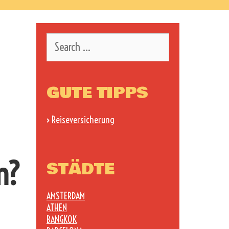
Search
for:
GUTE TIPPS
›
Reiseversicherung
n?
STÄDTE
AMSTERDAM
ATHEN
BANGKOK