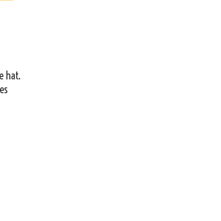
e hat.
 es