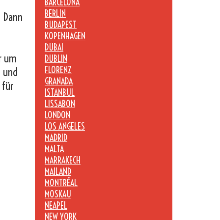
BARCELONA
BERLIN
? Dann
BUDAPEST
KOPENHAGEN
DUBAI
er um
DUBLIN
FLORENZ
n und
GRANADA
 für
ISTANBUL
LISSABON
LONDON
LOS ANGELES
MADRID
MALTA
MARRAKECH
MAILAND
MONTRÉAL
MOSKAU
NEAPEL
NEW YORK