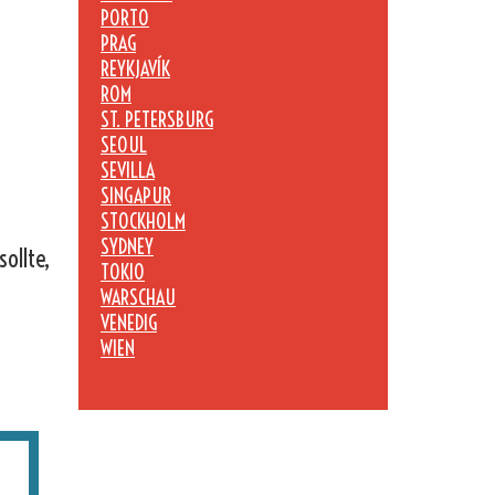
PORTO
PRAG
REYKJAVÍK
ROM
ST. PETERSBURG
SEOUL
SEVILLA
SINGAPUR
STOCKHOLM
SYDNEY
ollte,
TOKIO
WARSCHAU
VENEDIG
WIEN