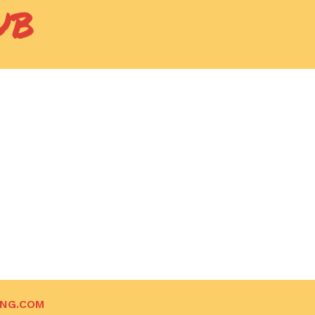
UB
ING.COM