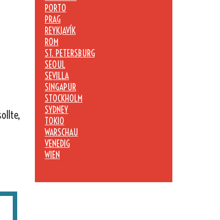
PORTO
PRAG
REYKJAVÍK
ROM
ST. PETERSBURG
SEOUL
SEVILLA
SINGAPUR
STOCKHOLM
SYDNEY
ollte,
TOKIO
WARSCHAU
VENEDIG
WIEN