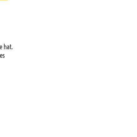
e hat.
 es