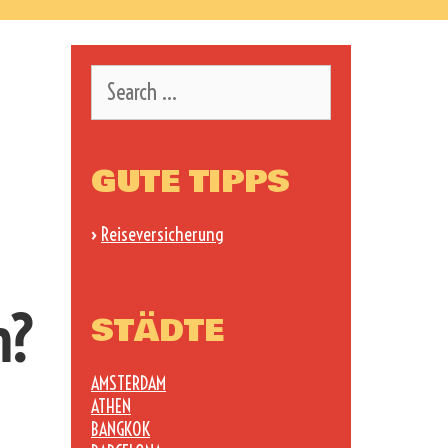
Search
for:
GUTE TIPPS
›
Reiseversicherung
n?
STÄDTE
AMSTERDAM
ATHEN
BANGKOK