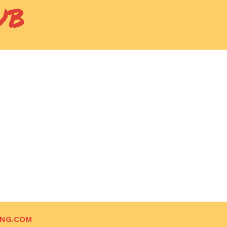
UB
ING.COM