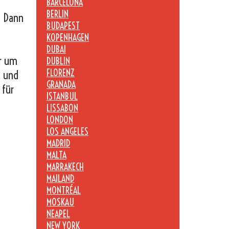
BARCELONA
BERLIN
? Dann
BUDAPEST
KOPENHAGEN
DUBAI
er um
DUBLIN
FLORENZ
n und
GRANADA
 für
ISTANBUL
LISSABON
LONDON
LOS ANGELES
MADRID
MALTA
MARRAKECH
MAILAND
MONTRÉAL
MOSKAU
NEAPEL
NEW YORK