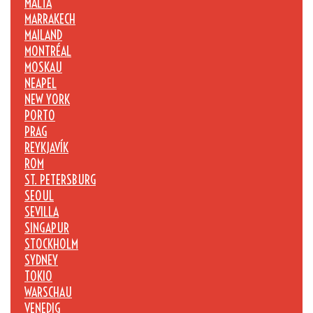
MALTA
MARRAKECH
MAILAND
MONTRÉAL
MOSKAU
NEAPEL
NEW YORK
PORTO
PRAG
REYKJAVÍK
ROM
ST. PETERSBURG
SEOUL
SEVILLA
SINGAPUR
STOCKHOLM
SYDNEY
TOKIO
WARSCHAU
VENEDIG