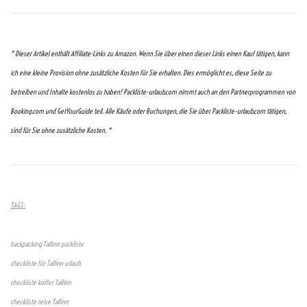
* Dieser Artikel enthält Affiliate-Links zu Amazon. Wenn Sie über einen dieser Links einen Kauf tätigen, kann
ich eine kleine Provision ohne zusätzliche Kosten für Sie erhalten. Dies ermöglicht es, diese Seite zu
betreiben und Inhalte kostenlos zu haben! Packliste-urlaub.com nimmt auch an den Partnerprogrammen von
Booking.com und GetYourGuide teil. Alle Käufe oder Buchungen, die Sie über Packliste-urlaub.com tätigen,
sind für Sie ohne zusätzliche Kosten. *
TAGS:
backpacking Tallinn packliste
checkliste für Tallinn urlaub
checkliste koffer Tallinn
checkliste reise Tallinn