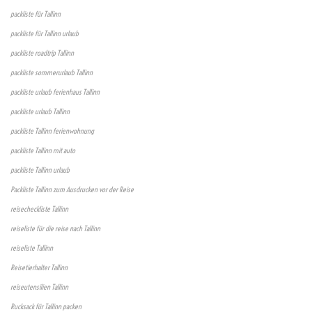
packliste für Tallinn
packliste für Tallinn urlaub
packliste roadtrip Tallinn
packliste sommerurlaub Tallinn
packliste urlaub ferienhaus Tallinn
packliste urlaub Tallinn
packliste Tallinn ferienwohnung
packliste Tallinn mit auto
packliste Tallinn urlaub
Packliste Tallinn zum Ausdrucken vor der Reise
reisecheckliste Tallinn
reiseliste für die reise nach Tallinn
reiseliste Tallinn
Reisetierhalter Tallinn
reiseutensilien Tallinn
Rucksack für Tallinn packen