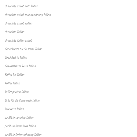
checkliste urlaub auto Tallinn
checkliste urlaub ferienwohnung Tallinn
checkliste urlaub Tallinn
checkliste Tallinn
checkliste Tallinn urlaub
Gepäcksliste für die Reise Tallinn
Gepäcksliste Tallinn
Geschäftsliste Reise Tallinn
Koffer Typ Tallinn
Koffer Tallinn
koffer packen Tallinn
Liste für die Reise nach Tallinn
liste reise Tallinn
packliste camping Tallinn
packliste ferienhaus Tallinn
packliste ferienwohnung Tallinn