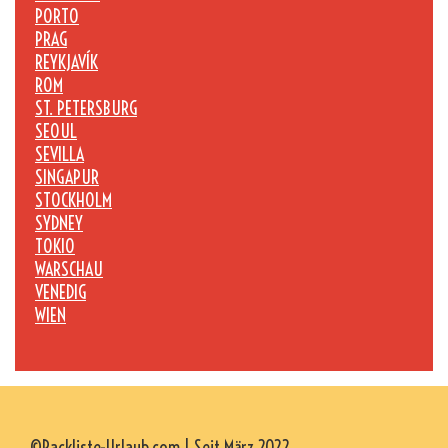
PORTO
PRAG
REYKJAVÍK
ROM
ST. PETERSBURG
SEOUL
SEVILLA
SINGAPUR
STOCKHOLM
SYDNEY
TOKIO
WARSCHAU
VENEDIG
WIEN
©Packliste-Urlaub.com | Seit März 2022