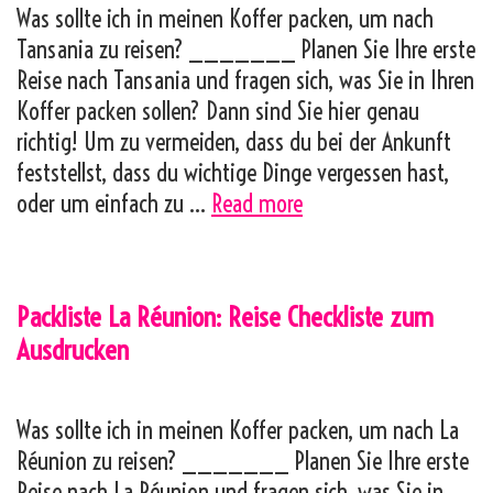
Was sollte ich in meinen Koffer packen, um nach
Tansania zu reisen? _______ Planen Sie Ihre erste
Reise nach Tansania und fragen sich, was Sie in Ihren
Koffer packen sollen? Dann sind Sie hier genau
richtig! Um zu vermeiden, dass du bei der Ankunft
feststellst, dass du wichtige Dinge vergessen hast,
Packliste
oder um einfach zu …
Read more
Tansania:
Reise
Checkliste
Packliste La Réunion: Reise Checkliste zum
zum
Ausdrucken
Ausdrucken
Was sollte ich in meinen Koffer packen, um nach La
Réunion zu reisen? _______ Planen Sie Ihre erste
Reise nach La Réunion und fragen sich, was Sie in