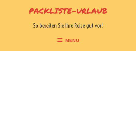
Skip
PACKLISTE-URLAUB
to
content
So bereiten Sie Ihre Reise gut vor!
MENU