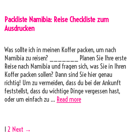
Reise
Checkliste
Packliste Namibia: Reise Checkliste zum
zum
Ausdrucken
Ausdrucken
Was sollte ich in meinen Koffer packen, um nach
Namibia zu reisen? _______ Planen Sie Ihre erste
Reise nach Namibia und fragen sich, was Sie in Ihren
Koffer packen sollen? Dann sind Sie hier genau
richtig! Um zu vermeiden, dass du bei der Ankunft
feststellst, dass du wichtige Dinge vergessen hast,
Packliste
oder um einfach zu …
Read more
Namibia:
Reise
Checkliste
Post
1
2
Next →