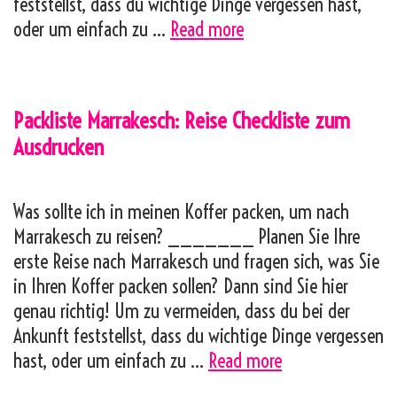
feststellst, dass du wichtige Dinge vergessen hast,
Packliste
oder um einfach zu …
Read more
Marokko:
Reise
Checkliste
Packliste Marrakesch: Reise Checkliste zum
zum
Ausdrucken
Ausdrucken
Was sollte ich in meinen Koffer packen, um nach
Marrakesch zu reisen? _______ Planen Sie Ihre
erste Reise nach Marrakesch und fragen sich, was Sie
in Ihren Koffer packen sollen? Dann sind Sie hier
genau richtig! Um zu vermeiden, dass du bei der
Ankunft feststellst, dass du wichtige Dinge vergessen
Packliste
hast, oder um einfach zu …
Read more
Marrakesch: