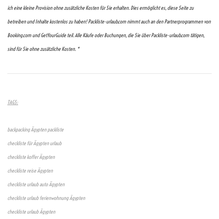
ich eine kleine Provision ohne zusätzliche Kosten für Sie erhalten. Dies ermöglicht es, diese Seite zu
betreiben und Inhalte kostenlos zu haben! Packliste-urlaub.com nimmt auch an den Partnerprogrammen von
Booking.com und GetYourGuide teil. Alle Käufe oder Buchungen, die Sie über Packliste-urlaub.com tätigen,
sind für Sie ohne zusätzliche Kosten. *
TAGS:
backpacking Ägypten packliste
checkliste für Ägypten urlaub
checkliste koffer Ägypten
checkliste reise Ägypten
checkliste urlaub auto Ägypten
checkliste urlaub ferienwohnung Ägypten
checkliste urlaub Ägypten