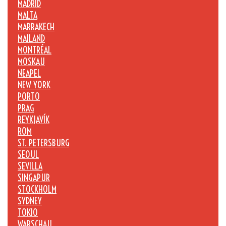
MADRID
MALTA
MARRAKECH
MAILAND
MONTRÉAL
MOSKAU
NEAPEL
NEW YORK
PORTO
PRAG
REYKJAVÍK
ROM
ST. PETERSBURG
SEOUL
SEVILLA
SINGAPUR
STOCKHOLM
SYDNEY
TOKIO
WARSCHAU