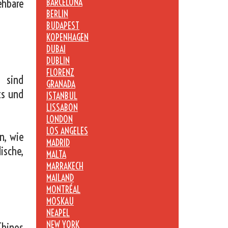
ehbare
BARCELONA
BERLIN
BUDAPEST
KOPENHAGEN
DUBAI
DUBLIN
FLORENZ
g sind
GRANADA
ts und
ISTANBUL
LISSABON
LONDON
LOS ANGELES
n, wie
MADRID
ische,
MALTA
MARRAKECH
MAILAND
MONTRÉAL
MOSKAU
NEAPEL
NEW YORK
Chinos