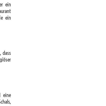
er ein
aurant
ie ein
, dass
giöser
 eine
chals,