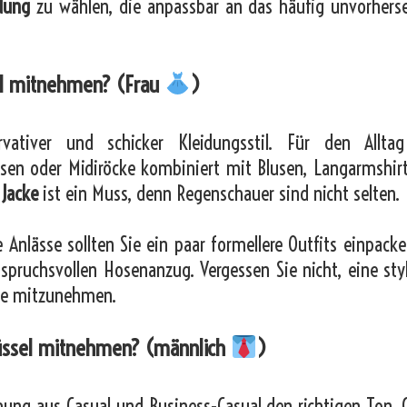
idung
zu wählen, die anpassbar an das häufig unvorhers
sel mitnehmen? (Frau
)
vativer und schicker Kleidungsstil. Für den Allta
sen oder Midiröcke kombiniert mit Blusen, Langarmshir
 Jacke
ist ein Muss, denn Regenschauer sind nicht selten.
e Anlässe sollten Sie ein paar formellere Outfits einpacke
spruchsvollen Hosenanzug. Vergessen Sie nicht, eine styl
ate mitzunehmen.
rüssel mitnehmen? (männlich
)
hung aus Casual und Business-Casual den richtigen Ton. 