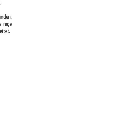
.
unden.
s rege
eitet.