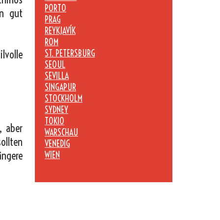
PORTO
n gut
PRAG
REYKJAVÍK
ROM
lvolle
ST. PETERSBURG
SEOUL
SEVILLA
SINGAPUR
STOCKHOLM
SYDNEY
TOKIO
, aber
WARSCHAU
ollten
VENEDIG
ängere
WIEN