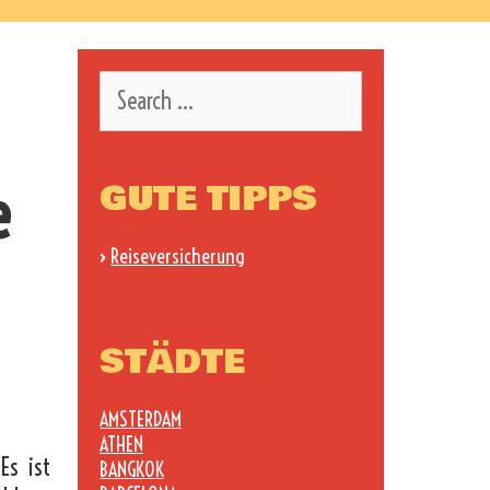
Search
for:
e
GUTE TIPPS
›
Reiseversicherung
STÄDTE
AMSTERDAM
ATHEN
Es ist
BANGKOK