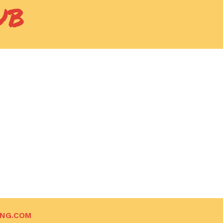
UB
ING.COM