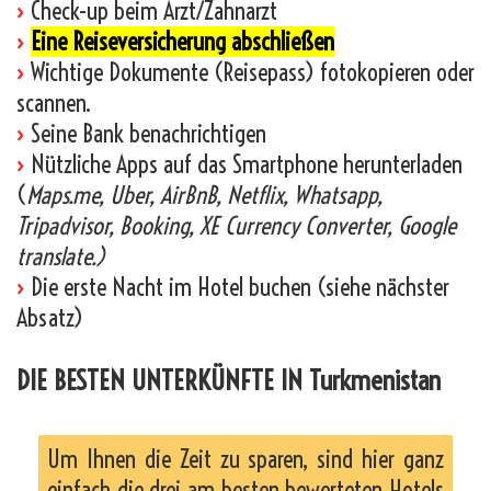
›
Check-up beim Arzt/Zahnarzt
›
Eine Reiseversicherung abschließen
›
Wichtige Dokumente (Reisepass) fotokopieren oder
scannen.
›
Seine Bank benachrichtigen
›
Nützliche Apps auf das Smartphone herunterladen
(
Maps.me, Uber, AirBnB, Netflix, Whatsapp,
Tripadvisor, Booking, XE Currency Converter, Google
translate.)
›
Die erste Nacht im Hotel buchen (siehe nächster
Absatz)
DIE BESTEN UNTERKÜNFTE IN Turkmenistan
Um Ihnen die Zeit zu sparen, sind hier ganz
einfach die drei am besten bewerteten Hotels