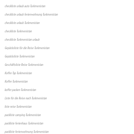
checkliste urlaub auto Turkmenistan
checkliste urlaub ferienwohnung Turkmenistan
checkliste urlaub Turkmenistan
checkliste Turkmenistan
checkliste Turkmenistan urlaub
Gepäcksliste für die Reise Turkmenistan
Gepäcksliste Turkmenistan
Geschäftsliste Reise Turkmenistan
Koffer Typ Turkmenistan
Koffer Turkmenistan
koffer packen Turkmenistan
Liste für die Reise nach Turkmenistan
liste reise Turkmenistan
packliste camping Turkmenistan
packliste ferienhaus Turkmenistan
packliste ferienwohnung Turkmenistan