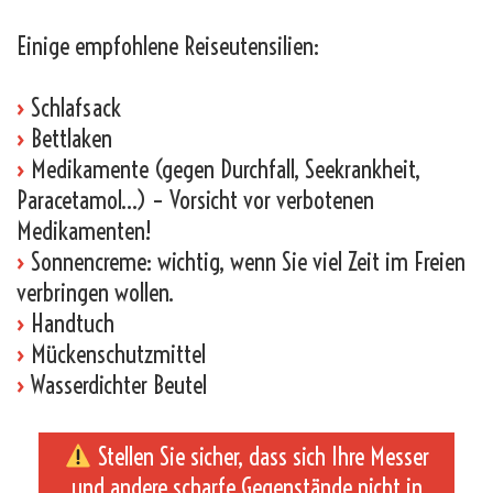
Einige empfohlene Reiseutensilien:
›
Schlafsack
›
Bettlaken
›
Medikamente (gegen Durchfall, Seekrankheit,
Paracetamol…) – Vorsicht vor verbotenen
Medikamenten!
›
Sonnencreme: wichtig, wenn Sie viel Zeit im Freien
verbringen wollen.
›
Handtuch
›
Mückenschutzmittel
›
Wasserdichter Beutel
Stellen Sie sicher, dass sich Ihre Messer
und andere scharfe Gegenstände nicht in