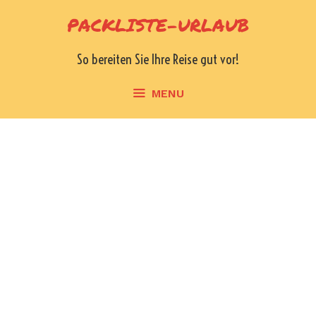
Skip
PACKLISTE-URLAUB
to
content
So bereiten Sie Ihre Reise gut vor!
MENU