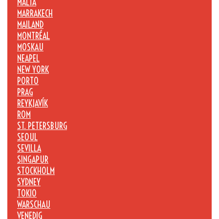
MALTA
MARRAKECH
MAILAND
MONTRÉAL
MOSKAU
NEAPEL
NEW YORK
PORTO
PRAG
REYKJAVÍK
ROM
ST. PETERSBURG
SEOUL
SEVILLA
SINGAPUR
STOCKHOLM
SYDNEY
TOKIO
WARSCHAU
VENEDIG