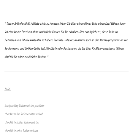
* Dieser Artikel enthält Affiliate-Links zu Amazon. Wenn Sie über einen dieser Links einen Kauf tätigen, kann
ich eine kleine Provision ohne zusätzliche Kosten für Sie erhalten. Dies ermöglicht es, diese Seite zu
betreiben und Inhalte kostenlos zu haben! Packliste-urlaub.com nimmt auch an den Partnerprogrammen von
Booking.com und GetYourGuide teil. Alle Käufe oder Buchungen, die Sie über Packliste-urlaub.com tätigen,
sind für Sie ohne zusätzliche Kosten. *
TAGS:
backpacking Turkmenistan packliste
checkliste für Turkmenistan urlaub
checkliste koffer Turkmenistan
checkliste reise Turkmenistan