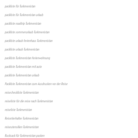
packliste für Turkmenistan
packliste für Turkmenistan urlaub
packliste roadtrip Turkmenistan
packliste sommerurlaub Turkmenistan
packliste urlaub ferienhaus Turkmenistan
packliste urlaub Turkmenistan
packliste Turkmenistan ferienwohnung
packliste Turkmenistan mit auto
packliste Turkmenistan urlaub
Packliste Turkmenistan zum Ausdrucken vor der Reise
reisecheckliste Turkmenistan
reiseliste für die reise nach Turkmenistan
reiseliste Turkmenistan
Reisetierhalter Turkmenistan
reiseutensilien Turkmenistan
Rucksack für Turkmenistan packen