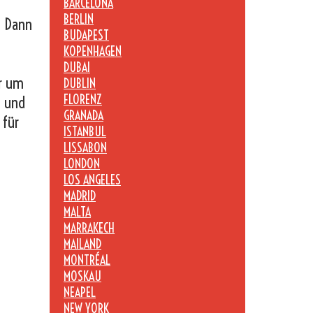
BARCELONA
BERLIN
? Dann
BUDAPEST
KOPENHAGEN
DUBAI
er um
DUBLIN
FLORENZ
n und
GRANADA
 für
ISTANBUL
LISSABON
LONDON
LOS ANGELES
MADRID
MALTA
MARRAKECH
MAILAND
MONTRÉAL
MOSKAU
NEAPEL
NEW YORK