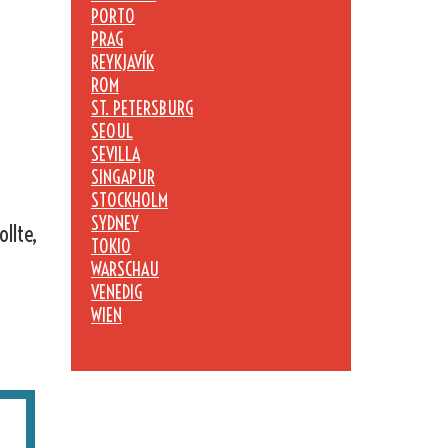
PORTO
PRAG
REYKJAVÍK
ROM
ST. PETERSBURG
SEOUL
SEVILLA
SINGAPUR
STOCKHOLM
SYDNEY
llte,
TOKIO
WARSCHAU
VENEDIG
WIEN