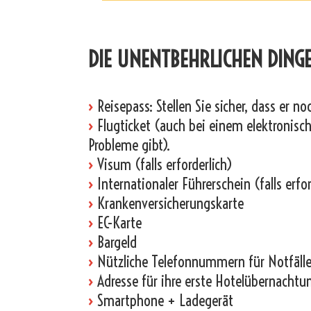
_
DIE UNENTBEHRLICHEN DING
›
Reisepass: Stellen Sie sicher, dass er n
›
Flugticket (auch bei einem elektronische
Probleme gibt).
›
Visum (falls erforderlich)
›
Internationaler Führerschein (falls erfor
›
Krankenversicherungskarte
›
EC-Karte
›
Bargeld
›
Nützliche Telefonnummern für Notfälle
›
Adresse für ihre erste Hotelübernachtu
›
Smartphone + Ladegerät