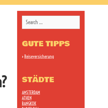
Search
for:
GUTE TIPPS
›
Reiseversicherung
n?
STÄDTE
AMSTERDAM
ATHEN
BANGKOK