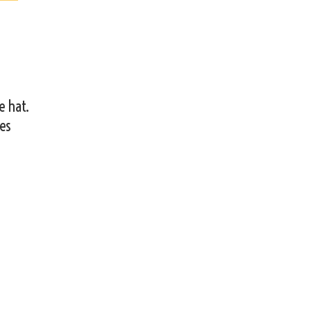
e hat.
 es