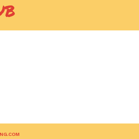
UB
ING.COM