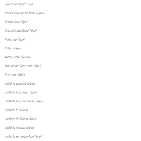
checkliste Taipeh urlaub
Gepäcksliste für die Reise Taipeh
Gepäcksliste Taipeh
Geschäftsliste Reise Taipeh
Koffer Typ Taipeh
Koffer Taipeh
koffer packen Taipeh
Liste für die Reise nach Taipeh
liste reise Taipeh
packliste camping Taipeh
packliste ferienhaus Taipeh
packliste ferienwohnung Taipeh
packliste für Taipeh
packliste für Taipeh urlaub
packliste roadtrip Taipeh
packliste sommerurlaub Taipeh