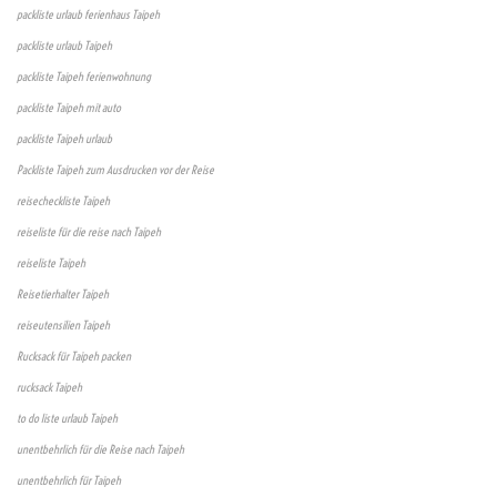
packliste urlaub ferienhaus Taipeh
packliste urlaub Taipeh
packliste Taipeh ferienwohnung
packliste Taipeh mit auto
packliste Taipeh urlaub
Packliste Taipeh zum Ausdrucken vor der Reise
reisecheckliste Taipeh
reiseliste für die reise nach Taipeh
reiseliste Taipeh
Reisetierhalter Taipeh
reiseutensilien Taipeh
Rucksack für Taipeh packen
rucksack Taipeh
to do liste urlaub Taipeh
unentbehrlich für die Reise nach Taipeh
unentbehrlich für Taipeh