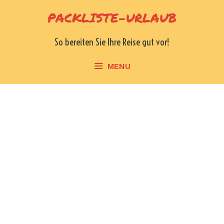
Skip
PACKLISTE-URLAUB
to
content
So bereiten Sie Ihre Reise gut vor!
MENU