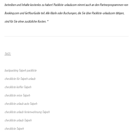
betreiben und Inhalte kostenlos zu haben! Packliste-urlaub.com nimmt auch an den Partnerprogrammen von
Booking.com und GetYourGuide teil. Alle Käufe oder Buchungen, die Sie über Packliste-urlaub.com tätigen,
sind für Sie ohne zusätzliche Kosten. *
TAGS:
backpacking Taipeh packliste
checkliste für Taipeh urlaub
checkliste koffer Taipeh
checkliste reise Taipeh
checkliste urlaub auto Taipeh
checkliste urlaub ferienwohnung Taipeh
checkliste urlaub Taipeh
checkliste Taipeh