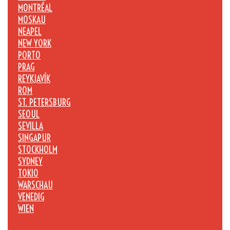
MONTRÉAL
MOSKAU
NEAPEL
NEW YORK
PORTO
PRAG
REYKJAVÍK
ROM
ST. PETERSBURG
SEOUL
SEVILLA
SINGAPUR
STOCKHOLM
SYDNEY
TOKIO
WARSCHAU
VENEDIG
WIEN