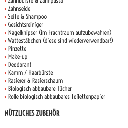
›
Zahnbürste & Zahnpasta
›
Zahnseide
›
Seife & Shampoo
›
Gesichtsreiniger
›
Nagelknipser (im Frachtraum aufzubewahren)
›
Wattestäbchen (diese sind wiederverwendbar!)
›
Pinzette
›
Make-up
›
Deodorant
›
Kamm / Haarbürste
›
Rasierer & Rasierschaum
›
Biologisch abbaubare Tücher
›
Rolle biologisch abbaubares Toilettenpapier
NÜTZLICHES ZUBEHÖR