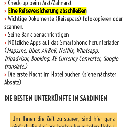
›
Check-up beim Arzt/Zahnarzt
›
Eine Reiseversicherung abschließen
›
Wichtige Dokumente (Reisepass) fotokopieren oder
scannen.
›
Seine Bank benachrichtigen
›
Nützliche Apps auf das Smartphone herunterladen
(
Maps.me, Uber, AirBnB, Netflix, Whatsapp,
Tripadvisor, Booking, XE Currency Converter, Google
translate.)
›
Die erste Nacht im Hotel buchen (siehe nächster
Absatz)
DIE BESTEN UNTERKÜNFTE IN SARDINIEN
Um Ihnen die Zeit zu sparen, sind hier ganz
einfach die drei am besten bewerteten Hotels