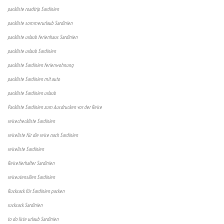
packliste roadtrip Sardinien
packliste sommerurlaub Sardinien
packliste urlaub ferienhaus Sardinien
packliste urlaub Sardinien
packliste Sardinien ferienwohnung
packliste Sardinien mit auto
packliste Sardinien urlaub
Packliste Sardinien zum Ausdrucken vor der Reise
reisecheckliste Sardinien
reiseliste für die reise nach Sardinien
reiseliste Sardinien
Reisetierhalter Sardinien
reiseutensilien Sardinien
Rucksack für Sardinien packen
rucksack Sardinien
to do liste urlaub Sardinien