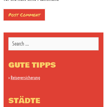
Search
for:
GUTE TIPPS
›
Reiseversicherung
STÄDTE