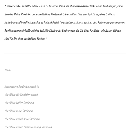
* Dieser Artikel enthält Affiliate-Links zu Amazon. Wenn Sie über einen dieser Links einen Kauf tätigen, kann
ich eine kleine Provision ohne zusätzliche Kosten für Sie erhalten. Dies ermöglicht es, diese Seite zu
betreiben und Inhalte kostenlos zu haben! Packliste-urlaub.com nimmt auch an den Partnerprogrammen von
Booking.com und GetYourGuide teil. Alle Käufe oder Buchungen, die Sie über Packliste-urlaub.com tätigen,
sind für Sie ohne zusätzliche Kosten. *
TAGS:
backpacking Sardinien packliste
checkliste für Sardinien urlaub
checkliste koffer Sardinien
checkliste reise Sardinien
checkliste urlaub auto Sardinien
checkliste urlaub ferienwohnung Sardinien