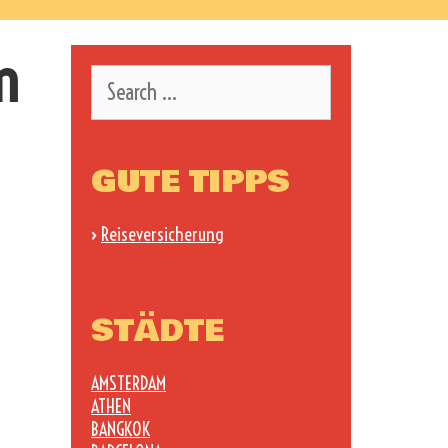
m
Search
for:
GUTE TIPPS
›
Reiseversicherung
?
STÄDTE
AMSTERDAM
ATHEN
BANGKOK