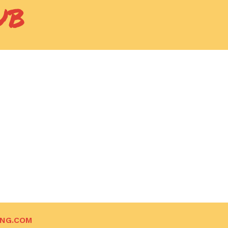
UB
ING.COM