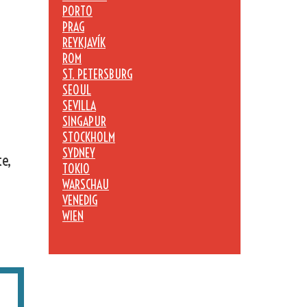
PORTO
PRAG
REYKJAVÍK
ROM
ST. PETERSBURG
SEOUL
SEVILLA
SINGAPUR
STOCKHOLM
SYDNEY
te,
TOKIO
WARSCHAU
VENEDIG
WIEN