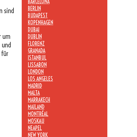
BARCELONA
BERLIN
n sind
BUDAPEST
KOPENHAGEN
DUBAI
er um
DUBLIN
FLORENZ
n und
GRANADA
 für
ISTANBUL
LISSABON
LONDON
LOS ANGELES
MADRID
MALTA
MARRAKECH
MAILAND
MONTRÉAL
MOSKAU
NEAPEL
NEW YORK