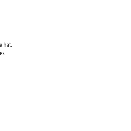
e hat.
 es