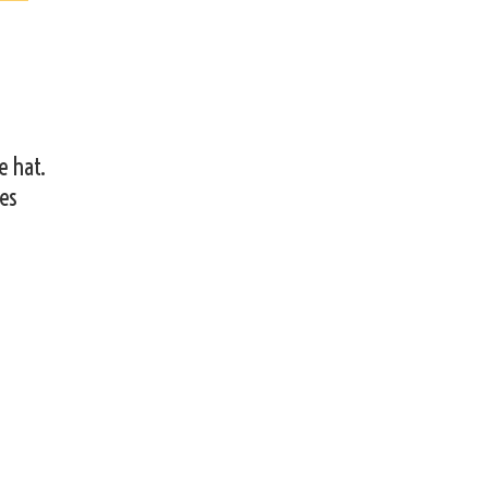
e hat.
 es