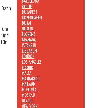
BARCELONA
BERLIN
? Dann
BUDAPEST
KOPENHAGEN
DUBAI
er um
DUBLIN
FLORENZ
n und
GRANADA
 für
ISTANBUL
LISSABON
LONDON
LOS ANGELES
MADRID
MALTA
MARRAKECH
MAILAND
MONTRÉAL
MOSKAU
NEAPEL
NEW YORK