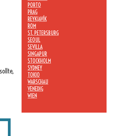
PORTO
PRAG
REYKJAVÍK
ROM
ST. PETERSBURG
SEOUL
SEVILLA
SINGAPUR
STOCKHOLM
SYDNEY
ollte,
TOKIO
WARSCHAU
VENEDIG
WIEN