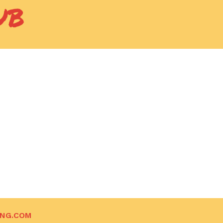
UB
ING.COM