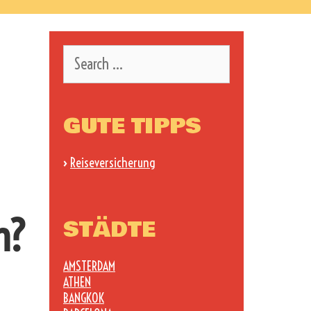
Search
for:
GUTE TIPPS
›
Reiseversicherung
n?
STÄDTE
AMSTERDAM
ATHEN
BANGKOK