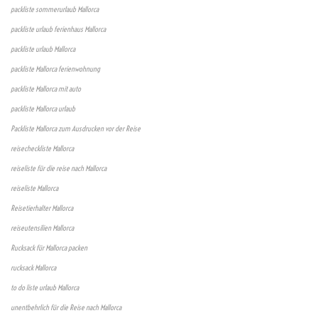
packliste sommerurlaub Mallorca
packliste urlaub ferienhaus Mallorca
packliste urlaub Mallorca
packliste Mallorca ferienwohnung
packliste Mallorca mit auto
packliste Mallorca urlaub
Packliste Mallorca zum Ausdrucken vor der Reise
reisecheckliste Mallorca
reiseliste für die reise nach Mallorca
reiseliste Mallorca
Reisetierhalter Mallorca
reiseutensilien Mallorca
Rucksack für Mallorca packen
rucksack Mallorca
to do liste urlaub Mallorca
unentbehrlich für die Reise nach Mallorca