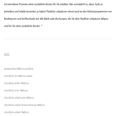
ich eine kleine Provision ohne zusätzliche Kosten für Sie erhalten. Dies ermöglicht es, diese Seite zu
betreiben und Inhalte kostenlos zu haben! Packliste-urlaub.com nimmt auch an den Partnerprogrammen von
Booking.com und GetYourGuide teil. Alle Käufe oder Buchungen, die Sie über Packliste-urlaub.com tätigen,
sind für Sie ohne zusätzliche Kosten. *
TAGS:
backpacking Mallorca packliste
checkliste für Mallorca urlaub
checkliste koffer Mallorca
checkliste reise Mallorca
checkliste urlaub auto Mallorca
checkliste urlaub ferienwohnung Mallorca
checkliste urlaub Mallorca