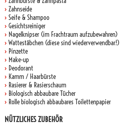
›
Zahnbürste & Zahnpasta
›
Zahnseide
›
Seife & Shampoo
›
Gesichtsreiniger
›
Nagelknipser (im Frachtraum aufzubewahren)
›
Wattestäbchen (diese sind wiederverwendbar!)
›
Pinzette
›
Make-up
›
Deodorant
›
Kamm / Haarbürste
›
Rasierer & Rasierschaum
›
Biologisch abbaubare Tücher
›
Rolle biologisch abbaubares Toilettenpapier
NÜTZLICHES ZUBEHÖR