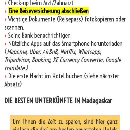
›
Check-up beim Arzt/Zahnarzt
›
Eine Reiseversicherung abschließen
›
Wichtige Dokumente (Reisepass) fotokopieren oder
scannen.
›
Seine Bank benachrichtigen
›
Nützliche Apps auf das Smartphone herunterladen
(
Maps.me, Uber, AirBnB, Netflix, Whatsapp,
Tripadvisor, Booking, XE Currency Converter, Google
translate.)
›
Die erste Nacht im Hotel buchen (siehe nächster
Absatz)
DIE BESTEN UNTERKÜNFTE IN Madagaskar
Um Ihnen die Zeit zu sparen, sind hier ganz
einfach die drei am besten bewerteten Hotels