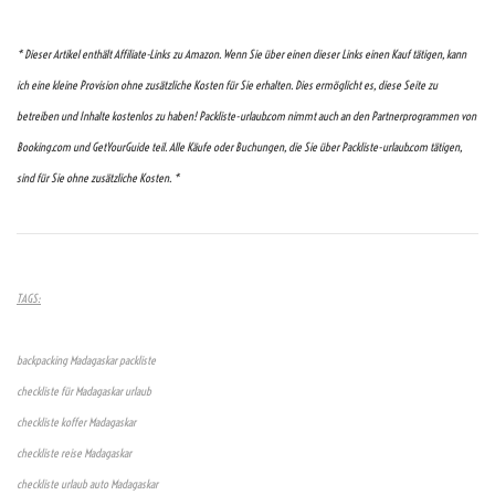
* Dieser Artikel enthält Affiliate-Links zu Amazon. Wenn Sie über einen dieser Links einen Kauf tätigen, kann
ich eine kleine Provision ohne zusätzliche Kosten für Sie erhalten. Dies ermöglicht es, diese Seite zu
betreiben und Inhalte kostenlos zu haben! Packliste-urlaub.com nimmt auch an den Partnerprogrammen von
Booking.com und GetYourGuide teil. Alle Käufe oder Buchungen, die Sie über Packliste-urlaub.com tätigen,
sind für Sie ohne zusätzliche Kosten. *
TAGS:
backpacking Madagaskar packliste
checkliste für Madagaskar urlaub
checkliste koffer Madagaskar
checkliste reise Madagaskar
checkliste urlaub auto Madagaskar