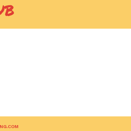
UB
ING.COM