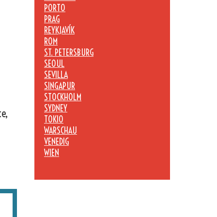
PORTO
PRAG
REYKJAVÍK
ROM
ST. PETERSBURG
SEOUL
SEVILLA
SINGAPUR
STOCKHOLM
SYDNEY
te,
TOKIO
WARSCHAU
VENEDIG
WIEN