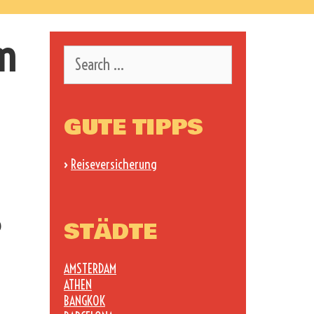
um
Search
for:
GUTE TIPPS
›
Reiseversicherung
?
STÄDTE
AMSTERDAM
ATHEN
BANGKOK