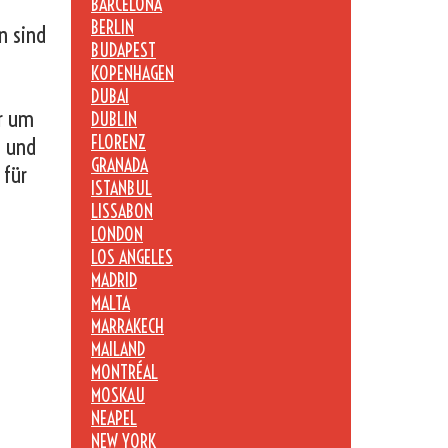
BARCELONA
BERLIN
n sind
BUDAPEST
KOPENHAGEN
DUBAI
er um
DUBLIN
FLORENZ
n und
GRANADA
 für
ISTANBUL
LISSABON
LONDON
LOS ANGELES
MADRID
MALTA
MARRAKECH
MAILAND
MONTRÉAL
MOSKAU
NEAPEL
NEW YORK