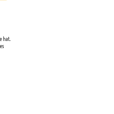
e hat.
 es