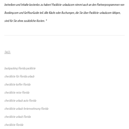
betreiben und Inhalte kostenlos zu haben! Packliste-urlaub.com nimmt auch an den Partnerprogrammen von
Booking.com und GetYourGuide teil. Alle Käufe oder Buchungen, die Sie über Packliste-urlaub.com tätigen,
sind für Sie ohne zusätzliche Kosten. *
TAGS:
backpacking Florida packliste
checkliste für Florida urlaub
checkliste koffer Florida
checkliste reise Florida
checkliste urlaub auto Florida
checkliste urlaub ferienwohnung Florida
checkliste urlaub Florida
checkliste Florida