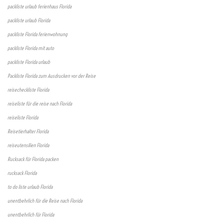
packliste urlaub ferienhaus Florida
packliste urlaub Florida
packliste Florida ferienwohnung
packliste Florida mit auto
packliste Florida urlaub
Packliste Florida zum Ausdrucken vor der Reise
reisecheckliste Florida
reiseliste für die reise nach Florida
reiseliste Florida
Reisetierhalter Florida
reiseutensilien Florida
Rucksack für Florida packen
rucksack Florida
to do liste urlaub Florida
unentbehrlich für die Reise nach Florida
unentbehrlich für Florida