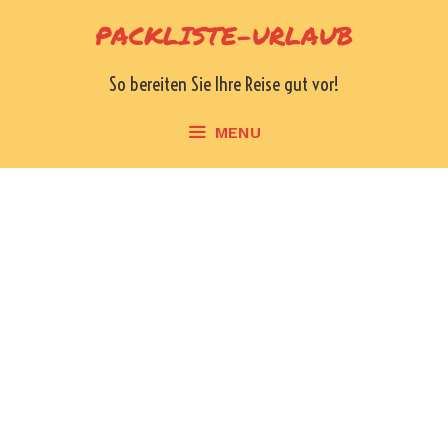
Skip
PACKLISTE-URLAUB
to
content
So bereiten Sie Ihre Reise gut vor!
MENU