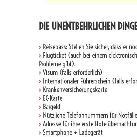
_
DIE UNENTBEHRLICHEN DING
›
Reisepass: Stellen Sie sicher, dass er n
›
Flugticket (auch bei einem elektronische
Probleme gibt).
›
Visum (falls erforderlich)
›
Internationaler Führerschein (falls erfor
›
Krankenversicherungskarte
›
EC-Karte
›
Bargeld
›
Nützliche Telefonnummern für Notfälle
›
Adresse für ihre erste Hotelübernachtu
›
Smartphone + Ladegerät