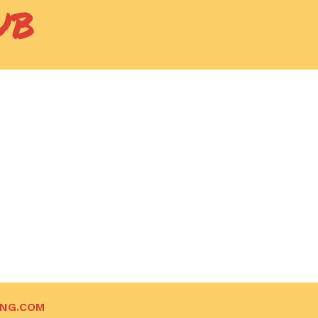
UB
ING.COM