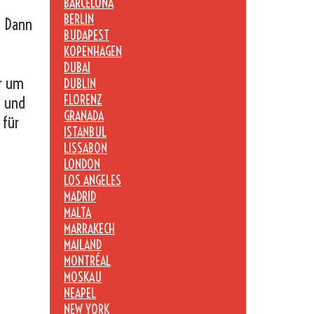
BARCELONA
BERLIN
? Dann
BUDAPEST
KOPENHAGEN
DUBAI
er um
DUBLIN
FLORENZ
n und
GRANADA
 für
ISTANBUL
LISSABON
LONDON
LOS ANGELES
MADRID
MALTA
MARRAKECH
MAILAND
MONTRÉAL
MOSKAU
NEAPEL
NEW YORK