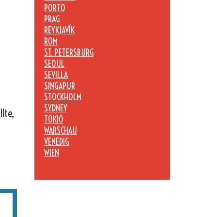
PORTO
PRAG
REYKJAVÍK
ROM
ST. PETERSBURG
SEOUL
SEVILLA
SINGAPUR
STOCKHOLM
SYDNEY
lte,
TOKIO
WARSCHAU
VENEDIG
WIEN