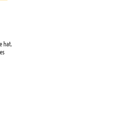
e hat.
 es