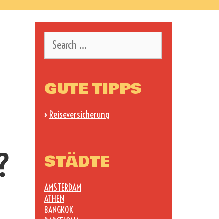
Search
for:
GUTE TIPPS
›
Reiseversicherung
?
STÄDTE
AMSTERDAM
ATHEN
BANGKOK