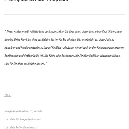
* Dieser Artikel enthält Affiliate-Links zu Amazon. Wenn Sie über einen dieser Links einen Kauf tätigen, kann
ich eine kleine Provision ohne zusätzliche Kosten für Sie erhalten. Dies ermöglicht es, diese Seite zu
betreiben und Inhalte kostenlos zu haben! Packliste-urlaub.com nimmt auch an den Partnerprogrammen von
Booking.com und GetYourGuide teil. Alle Käufe oder Buchungen, die Sie über Packliste-urlaub.com tätigen,
sind für Sie ohne zusätzliche Kosten. *
TAGS:
backpacking Bangladesch packliste
checkliste für Bangladesch urlaub
checkliste koffer Bangladesch