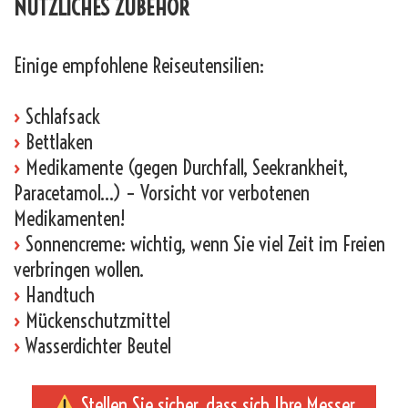
NÜTZLICHES ZUBEHÖR
Einige empfohlene Reiseutensilien:
›
Schlafsack
›
Bettlaken
›
Medikamente (gegen Durchfall, Seekrankheit,
Paracetamol…) – Vorsicht vor verbotenen
Medikamenten!
›
Sonnencreme: wichtig, wenn Sie viel Zeit im Freien
verbringen wollen.
›
Handtuch
›
Mückenschutzmittel
›
Wasserdichter Beutel
Stellen Sie sicher, dass sich Ihre Messer