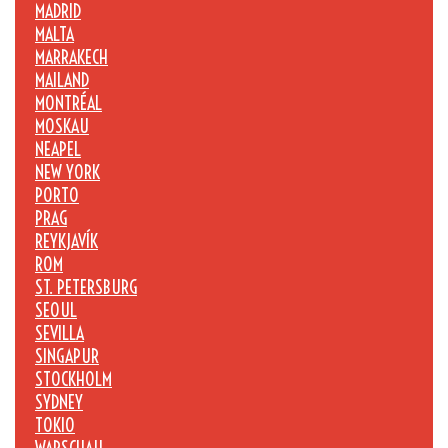
MADRID
MALTA
MARRAKECH
MAILAND
MONTRÉAL
MOSKAU
NEAPEL
NEW YORK
PORTO
PRAG
REYKJAVÍK
ROM
ST. PETERSBURG
SEOUL
SEVILLA
SINGAPUR
STOCKHOLM
SYDNEY
TOKIO