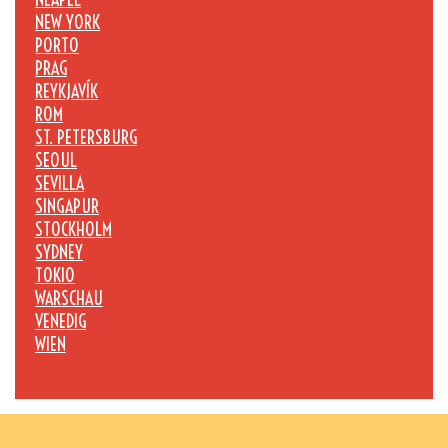
NEW YORK
PORTO
PRAG
REYKJAVÍK
ROM
ST. PETERSBURG
SEOUL
SEVILLA
SINGAPUR
STOCKHOLM
SYDNEY
TOKIO
WARSCHAU
VENEDIG
WIEN