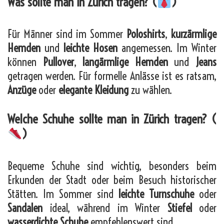
Was sollte man in Zürich tragen? (
)
Für Männer sind im Sommer
Poloshirts
,
kurzärmlige
Hemden
und
leichte Hosen
angemessen. Im Winter
können
Pullover
,
langärmlige Hemden
und
Jeans
getragen werden. Für formelle Anlässe ist es ratsam,
Anzüge
oder
elegante Kleidung
zu wählen.
Welche Schuhe sollte man in Zürich tragen? (
)
Bequeme Schuhe sind wichtig, besonders beim
Erkunden der Stadt oder beim Besuch historischer
Stätten. Im Sommer sind
leichte Turnschuhe
oder
Sandalen
ideal, während im Winter
Stiefel
oder
wasserdichte Schuhe
empfehlenswert sind.