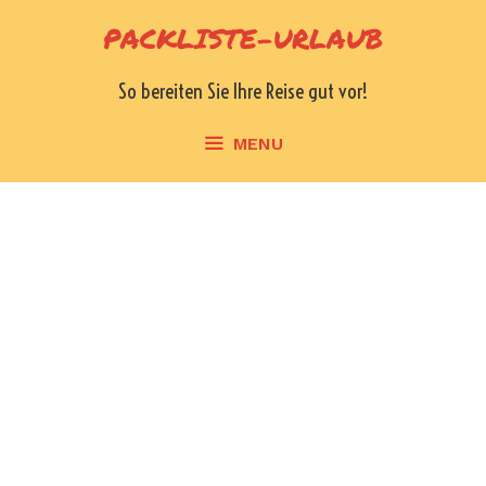
Skip
PACKLISTE-URLAUB
to
content
So bereiten Sie Ihre Reise gut vor!
MENU