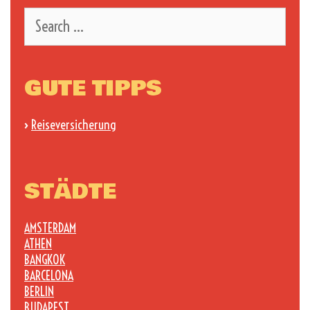
Search
for:
GUTE TIPPS
›
Reiseversicherung
STÄDTE
AMSTERDAM
ATHEN
BANGKOK
BARCELONA
BERLIN
BUDAPEST