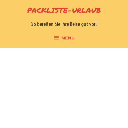
Skip
PACKLISTE-URLAUB
to
content
So bereiten Sie Ihre Reise gut vor!
MENU