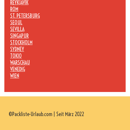
REYKJAVÍK
ROM
ST. PETERSBURG
SEOUL
SEVILLA
SINGAPUR
STOCKHOLM
SYDNEY
TOKIO
WARSCHAU
VENEDIG
WIEN
©Packliste-Urlaub.com | Seit März 2022