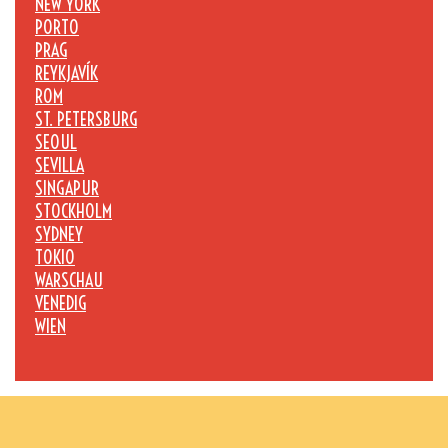
NEW YORK
PORTO
PRAG
REYKJAVÍK
ROM
ST. PETERSBURG
SEOUL
SEVILLA
SINGAPUR
STOCKHOLM
SYDNEY
TOKIO
WARSCHAU
VENEDIG
WIEN