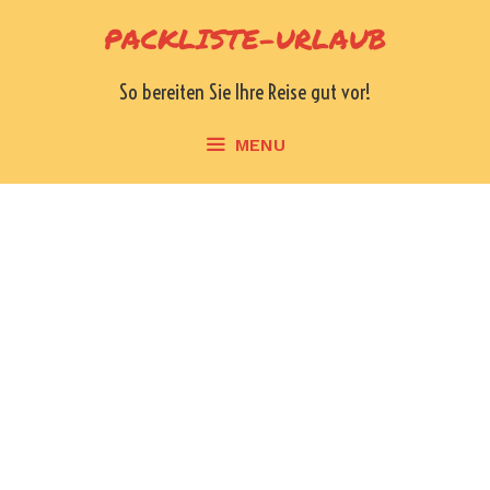
Skip
PACKLISTE-URLAUB
to
content
So bereiten Sie Ihre Reise gut vor!
MENU