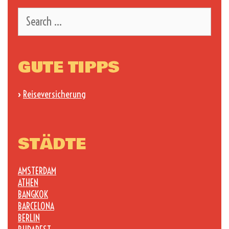
Search
for:
GUTE TIPPS
›
Reiseversicherung
STÄDTE
AMSTERDAM
ATHEN
BANGKOK
BARCELONA
BERLIN