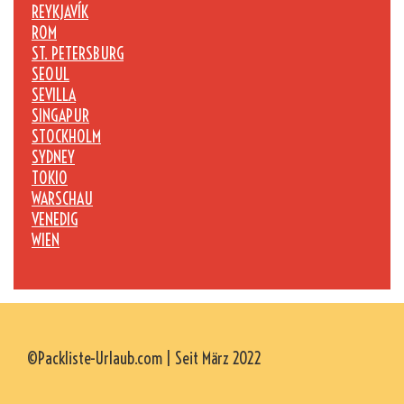
REYKJAVÍK
ROM
ST. PETERSBURG
SEOUL
SEVILLA
SINGAPUR
STOCKHOLM
SYDNEY
TOKIO
WARSCHAU
VENEDIG
WIEN
©Packliste-Urlaub.com | Seit März 2022