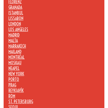
FLORENZ
GRANADA
ISTANBUL
LISSABON
LONDON
LOS ANGELES
MADRID
MALTA
MARRAKECH
MAILAND
MONTRÉAL
MOSKAU
NEAPEL
NEW YORK
PORTO
PRAG
REYKJAVÍK
ROM
ST. PETERSBURG
SEOUL