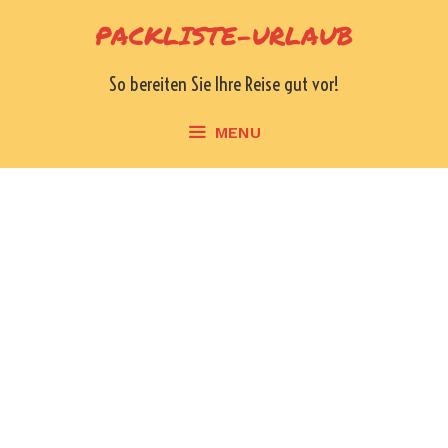
Skip
PACKLISTE-URLAUB
to
content
So bereiten Sie Ihre Reise gut vor!
MENU