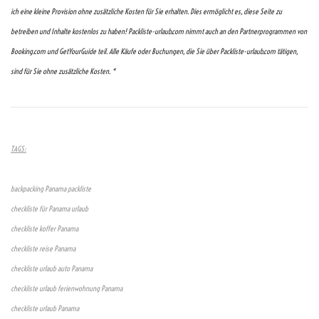
ich eine kleine Provision ohne zusätzliche Kosten für Sie erhalten. Dies ermöglicht es, diese Seite zu
betreiben und Inhalte kostenlos zu haben! Packliste-urlaub.com nimmt auch an den Partnerprogrammen von
Booking.com und GetYourGuide teil. Alle Käufe oder Buchungen, die Sie über Packliste-urlaub.com tätigen,
sind für Sie ohne zusätzliche Kosten. *
TAGS:
backpacking Panama packliste
checkliste für Panama urlaub
checkliste koffer Panama
checkliste reise Panama
checkliste urlaub auto Panama
checkliste urlaub ferienwohnung Panama
checkliste urlaub Panama