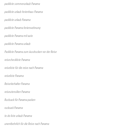
packliste sommerurlaub Panama
packliste urlaub ferienhaus Panama
packliste urlaub Panama
packliste Panama ferienwohnung
packliste Panama mit auto
packliste Panama urlaub
Packliste Panama zum Ausdrucken vor der Reise
reisecheckliste Panama
reiseliste für die reise nach Panama
reiseliste Panama
Reisetierhalter Panama
reiseutensilien Panama
Rucksack für Panama packen
rucksack Panama
to do liste urlaub Panama
unentbehrlich für die Reise nach Panama