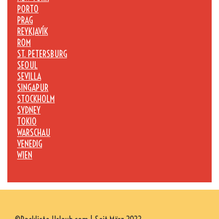
PORTO
PRAG
REYKJAVÍK
ROM
ST. PETERSBURG
SEOUL
SEVILLA
SINGAPUR
STOCKHOLM
SYDNEY
TOKIO
WARSCHAU
VENEDIG
WIEN