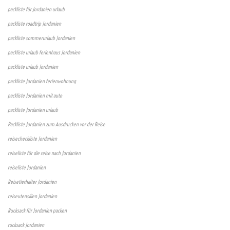
packliste für Jordanien urlaub
packliste roadtrip Jordanien
packliste sommerurlaub Jordanien
packliste urlaub ferienhaus Jordanien
packliste urlaub Jordanien
packliste Jordanien ferienwohnung
packliste Jordanien mit auto
packliste Jordanien urlaub
Packliste Jordanien zum Ausdrucken vor der Reise
reisecheckliste Jordanien
reiseliste für die reise nach Jordanien
reiseliste Jordanien
Reisetierhalter Jordanien
reiseutensilien Jordanien
Rucksack für Jordanien packen
rucksack Jordanien