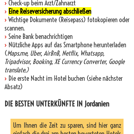
›
Check-up beim Arzt/Zahnarzt
›
Eine Reiseversicherung abschließen
›
Wichtige Dokumente (Reisepass) fotokopieren oder
scannen.
›
Seine Bank benachrichtigen
›
Nützliche Apps auf das Smartphone herunterladen
(
Maps.me, Uber, AirBnB, Netflix, Whatsapp,
Tripadvisor, Booking, XE Currency Converter, Google
translate.)
›
Die erste Nacht im Hotel buchen (siehe nächster
Absatz)
DIE BESTEN UNTERKÜNFTE IN Jordanien
Um Ihnen die Zeit zu sparen, sind hier ganz
einfach die drei am besten bewerteten Hotels