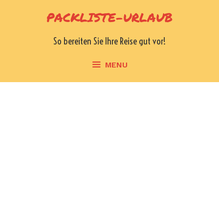
Skip
PACKLISTE-URLAUB
to
content
So bereiten Sie Ihre Reise gut vor!
MENU