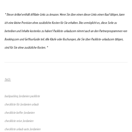
* Dieser Artikel enthält Affiliate-Links zu Amazon. Wenn Sie über einen dieser Links einen Kauf tätigen, kann
ich eine kleine Provision ohne zusätzliche Kosten für Sie erhalten. Dies ermöglicht es, diese Seite zu
betreiben und Inhalte kostenlos zu haben! Packliste-urlaub.com nimmt auch an den Partnerprogrammen von
Booking.com und GetYourGuide teil. Alle Käufe oder Buchungen, die Sie über Packliste-urlaub.com tätigen,
sind für Sie ohne zusätzliche Kosten. *
TAGS:
backpacking Jordanien packliste
checkliste für Jordanien urlaub
checkliste koffer Jordanien
checkliste reise Jordanien
checkliste urlaub auto Jordanien