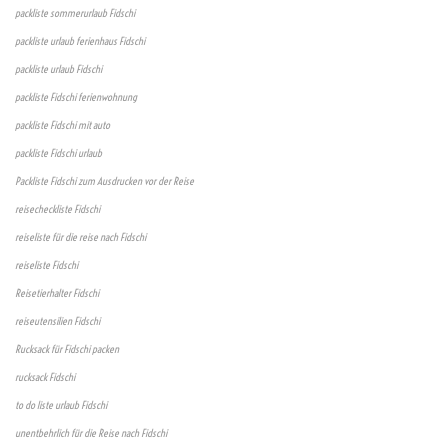
packliste sommerurlaub Fidschi
packliste urlaub ferienhaus Fidschi
packliste urlaub Fidschi
packliste Fidschi ferienwohnung
packliste Fidschi mit auto
packliste Fidschi urlaub
Packliste Fidschi zum Ausdrucken vor der Reise
reisecheckliste Fidschi
reiseliste für die reise nach Fidschi
reiseliste Fidschi
Reisetierhalter Fidschi
reiseutensilien Fidschi
Rucksack für Fidschi packen
rucksack Fidschi
to do liste urlaub Fidschi
unentbehrlich für die Reise nach Fidschi