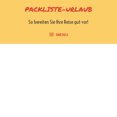
Skip
PACKLISTE-URLAUB
to
content
So bereiten Sie Ihre Reise gut vor!
MENU