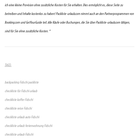
ich eine kleine Provision ohne zusätzliche Kosten für Sie erhalten. Dies ermöglicht es, diese Seite zu
betreiben und Inhalte kostenlos zu haben! Packliste-urlaub.com nimmt auch an den Partnerprogrammen von
Booking.com und GetYourGuide teil. Alle Käufe oder Buchungen, die Sie über Packliste-urlaub.com tätigen,
sind für Sie ohne zusätzliche Kosten. *
TAGS:
backpacking Fidschi packliste
checkliste für Fidschi urlaub
checkliste koffer Fidschi
checkliste reise Fidschi
checkliste urlaub auto Fidschi
checkliste urlaub ferienwohnung Fidschi
checkliste urlaub Fidschi